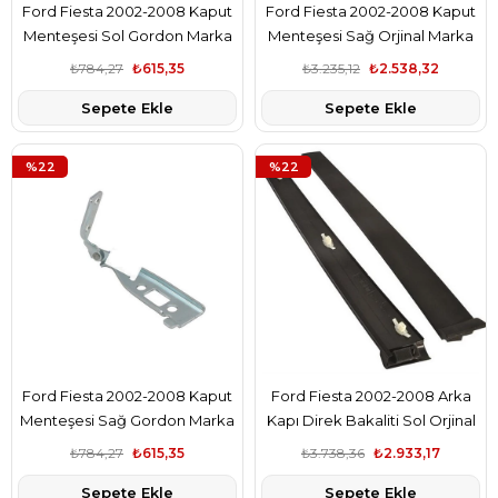
Ford Fiesta 2002-2008 Kaput
Ford Fiesta 2002-2008 Kaput
Menteşesi Sol Gordon Marka
Menteşesi Sağ Orjinal Marka
2S6116801AE
2S6116801AE
₺784,27
₺615,35
₺3.235,12
₺2.538,32
Sepete Ekle
Sepete Ekle
%22
%22
Ford Fiesta 2002-2008 Kaput
Ford Fiesta 2002-2008 Arka
Menteşesi Sağ Gordon Marka
Kapı Direk Bakaliti Sol Orjinal
2S6116801AE
Marka 2S61A25459AN
₺784,27
₺615,35
₺3.738,36
₺2.933,17
Sepete Ekle
Sepete Ekle