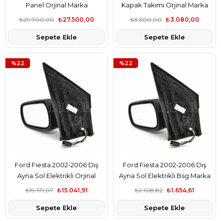
Panel Orjinal Marka
Kapak Takımı Orjinal Marka
4S6H16E146AC
2S611130BA
₺29.700,00
₺27.500,00
₺3.300,00
₺3.080,00
Sepete Ekle
Sepete Ekle
%22
%22
Ford Fiesta 2002-2006 Dış
Ford Fiesta 2002-2006 Dış
Ayna Sol Elektrikli Orjinal
Ayna Sol Elektrikli Bsg Marka
Marka 2S6117683BP
2S6117683BP
₺19.171,07
₺15.041,91
₺2.108,82
₺1.654,61
Sepete Ekle
Sepete Ekle