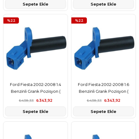
Sepete Ekle
Sepete Ekle
%22
%22
Ford Fiesta 2002-2008 1.4
Ford Fiesta 2002-2008 1.6
Benzinli Grank Pozisyon (
Benzinli Grank Pozisyon (
Grank Devir) Sensörü Bsg
Grank Devir) Sensörü Bsg
₺438,33
₺343,92
₺438,33
₺343,92
Marka YS6A6C315AB
Marka YS6A6C315AB
Sepete Ekle
Sepete Ekle