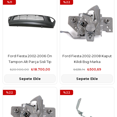
%11
%22
Ford Fiesta 2002-2006 Ön
Ford Fiesta 2002-2008 Kaput
Tampon Alt Parça Sisli Tip
Kilidi Bsg Marka
Orjinal Marka
2S6H16C680AF
₺20.900,00
₺18.700,00
₺638,14
₺500,69
2S6117762CBZCA3
Sepete Ekle
Sepete Ekle
%22
%22