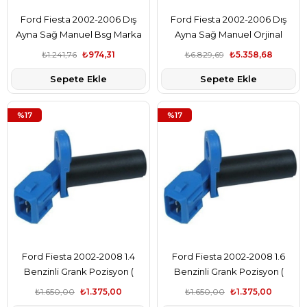
Ford Fiesta 2002-2006 Dış
Ford Fiesta 2002-2006 Dış
Ayna Sağ Manuel Bsg Marka
Ayna Sağ Manuel Orjinal
2S6117683AX
Marka 2S6117683AX
₺1.241,76
₺974,31
₺6.829,69
₺5.358,68
Sepete Ekle
Sepete Ekle
%17
%17
Ford Fiesta 2002-2008 1.4
Ford Fiesta 2002-2008 1.6
Benzinli Grank Pozisyon (
Benzinli Grank Pozisyon (
Grank Devir) Sensörü Ford
Grank Devir) Sensörü Ford
₺1.650,00
₺1.375,00
₺1.650,00
₺1.375,00
Orjinal Marka YS6A6C315AB
Orjinal Marka YS6A6C315AB