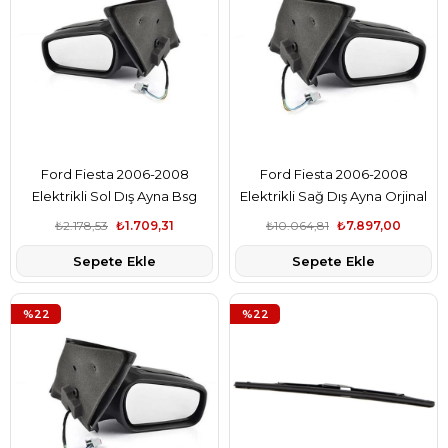
Ford Fiesta 2006-2008
Ford Fiesta 2006-2008
Elektrikli Sol Dış Ayna Bsg
Elektrikli Sağ Dış Ayna Orjinal
Marka 6S6117683AE
Marka 6S6117683AE
₺2.178,53
₺1.709,31
₺10.064,81
₺7.897,00
Sepete Ekle
Sepete Ekle
%22
%22