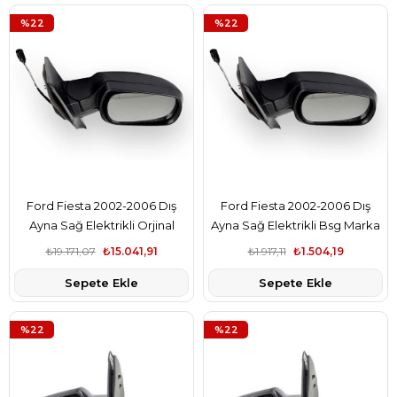
%22
%22
Ford Fiesta 2002-2006 Dış
Ford Fiesta 2002-2006 Dış
Ayna Sağ Elektrikli Orjinal
Ayna Sağ Elektrikli Bsg Marka
Marka 2S6117683BP
2S6117683BP
₺19.171,07
₺15.041,91
₺1.917,11
₺1.504,19
Sepete Ekle
Sepete Ekle
%22
%22