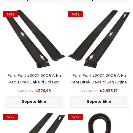
%22
%22
Ford Fiesta 2002-2008 Arka
Ford Fiesta 2002-2008 Arka
Kapı Direk Bakaliti Sol Bsg
Kapı Direk Bakaliti Sağ Orjinal
Marka 2S61A25459AN
Marka 2S61A25459AN
₺480,48
₺376,99
₺3.738,36
₺2.933,17
Sepete Ekle
Sepete Ekle
%22
%22