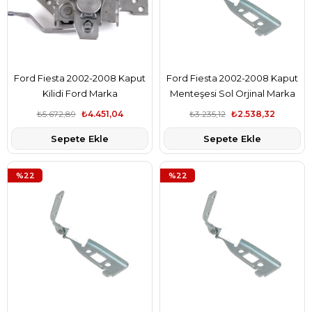
Ford Fiesta 2002-2008 Kaput
Ford Fiesta 2002-2008 Kaput
Kilidi Ford Marka
Menteşesi Sol Orjinal Marka
2S6H16C680AF
2S6116801AE
₺5.672,89
₺4.451,04
₺3.235,12
₺2.538,32
Sepete Ekle
Sepete Ekle
%22
%22