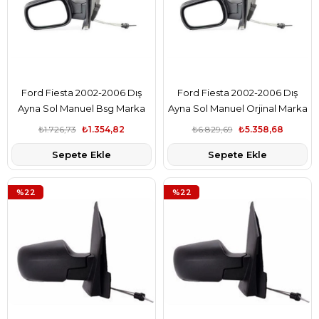
Ford Fiesta 2002-2006 Dış
Ford Fiesta 2002-2006 Dış
Ayna Sol Manuel Bsg Marka
Ayna Sol Manuel Orjinal Marka
2S6117683AX
2S6117683AX
₺1.726,73
₺1.354,82
₺6.829,69
₺5.358,68
Sepete Ekle
Sepete Ekle
%22
%22