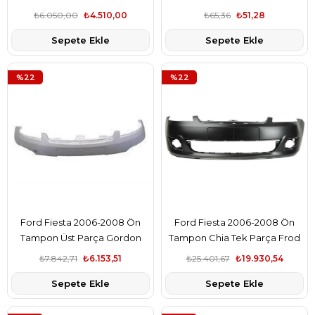
2S618200AGYYH5
2S6117A989BCXWAA
₺6.050,00
₺4.510,00
₺65,36
₺51,28
Sepete Ekle
Sepete Ekle
%22
%22
Ford Fiesta 2006-2008 Ön
Ford Fiesta 2006-2008 Ön
Tampon Üst Parça Gordon
Tampon Chia Tek Parça Frod
Marka 6S6117762ADXWAA
Marka 6S6117762BDXWAA
₺7.842,71
₺6.153,51
₺25.401,67
₺19.930,54
Sepete Ekle
Sepete Ekle