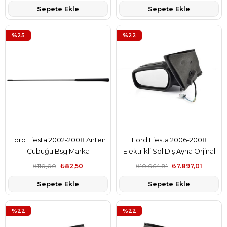
Sepete Ekle
Sepete Ekle
%25
%22
Ford Fiesta 2002-2008 Anten
Ford Fiesta 2006-2008
Çubuğu Bsg Marka
Elektrikli Sol Dış Ayna Orjinal
97GP18A886AB
Marka 6S6117683AE
₺110,00
₺82,50
₺10.064,81
₺7.897,01
Sepete Ekle
Sepete Ekle
%22
%22