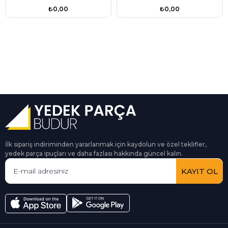
Grank Devir) Sensörü Fae
Grank Devir) Sensörü Fae
₺0,00
₺0,00
Marka YS6A6C315AB
Marka YS6A6C315AB
İlk sipariş indiriminden yararlanmak için kaydolun ve özel teklifler,
yedek parça ipuçları ve daha fazlası hakkında güncel kalın.
KAYIT OL