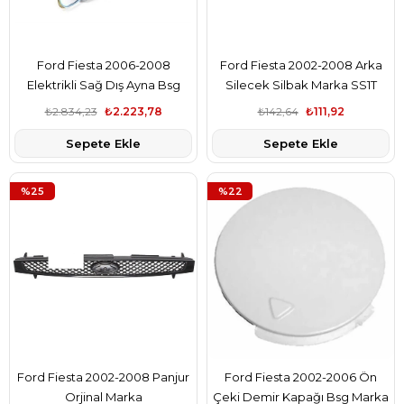
Ford Fiesta 2006-2008
Ford Fiesta 2002-2008 Arka
Elektrikli Sağ Dış Ayna Bsg
Silecek Silbak Marka SS1T
Marka 6S6117683AE
₺2.834,23
₺2.223,78
₺142,64
₺111,92
Sepete Ekle
Sepete Ekle
%25
%22
Ford Fiesta 2002-2008 Panjur
Ford Fiesta 2002-2006 Ön
Orjinal Marka
Çeki Demir Kapağı Bsg Marka