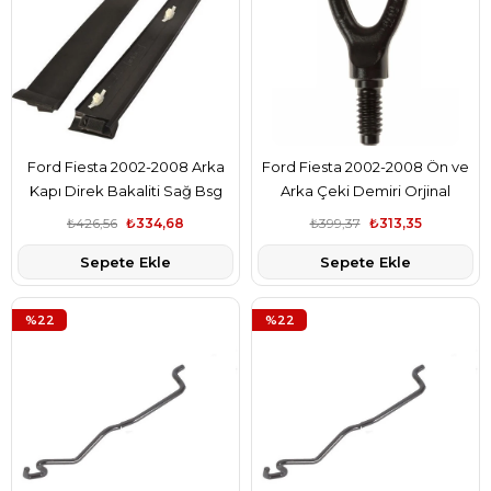
Ford Fiesta 2002-2008 Arka
Ford Fiesta 2002-2008 Ön ve
Kapı Direk Bakaliti Sağ Bsg
Arka Çeki Demiri Orjinal
Marka 2S61A25459AN
Marka 5T1617B804AB
₺426,56
₺334,68
₺399,37
₺313,35
Sepete Ekle
Sepete Ekle
%22
%22