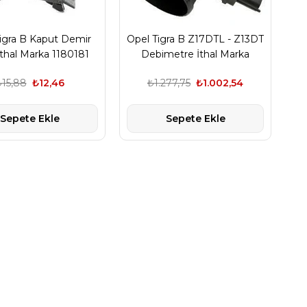
igra B Kaput Demir
Opel Tigra B Z17DTL - Z13DT
 İthal Marka 1180181
Debimetre İthal Marka
24439252
₺15,88
₺12,46
₺1.277,75
₺1.002,54
Sepete Ekle
Sepete Ekle