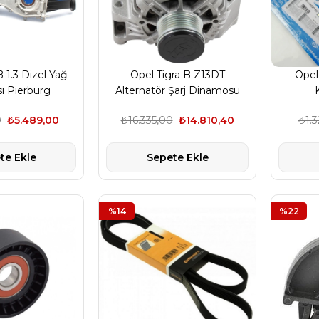
B 1.3 Dizel Yağ
Opel Tigra B Z13DT
Opel 
 Pierburg
Alternatör Şarj Dinamosu
0
₺5.489,00
₺16.335,00
₺14.810,40
₺1.
te Ekle
Sepete Ekle
%14
%22