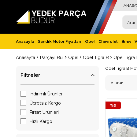
ANASA
Anasayfa
Sandık Motor Fiyatları
Opel
Chevrolet
Bmw
Anasayfa
Parçayı Bul
Opel
Opel Tigra B
Opel Tigra
Opel Tigra B Mo
Filtreler
8 Ürün
İndirimli Ürünler
Ücretsiz Kargo
%9
Fırsat Ürünleri
Hızlı Kargo