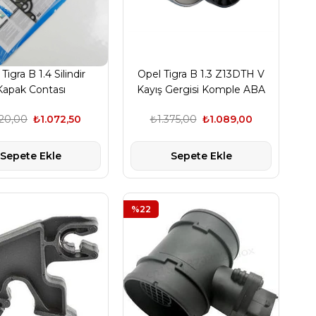
Tigra B 1.4 Silindir
Opel Tigra B 1.3 Z13DTH V
Kapak Contası
Kayış Gergisi Komple ABA
Marka
320,00
₺1.072,50
₺1.375,00
₺1.089,00
Sepete Ekle
Sepete Ekle
%22