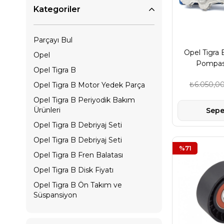
Kategoriler
Parçayı Bul
Opel Tigra 
Opel
Pompası
Opel Tigra B
₺6.050,0
Opel Tigra B Motor Yedek Parça
Opel Tigra B Periyodik Bakım
Ürünleri
Sepe
Opel Tigra B Debriyaj Seti
Opel Tigra B Debriyaj Seti
%71
Opel Tigra B Fren Balatası
Opel Tigra B Disk Fiyatı
Opel Tigra B Ön Takım ve
Süspansiyon
Opel Tigra B Aks Yedek Parça