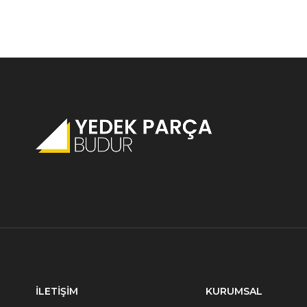
Opel Tigra B Yakıt Yedek Parça
Opel Tigra B Kaporta Yedek Parça
İLETİŞİM
KURUMSAL