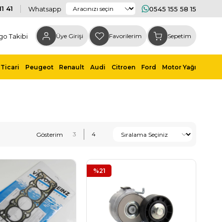
1 41
Whatsapp
0545 155 58 15
go Takibi
Üye Girişi
Favorilerim
Sepetim
Ticari
Peugeot
Renault
Audi
Citroen
Ford
Motor Yağı
%21