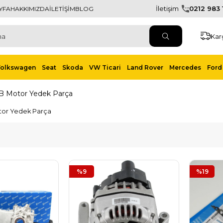
İletişim
0212 983 1
YFA
HAKKIMIZDA
İLETİŞİM
BLOG
Kar
Volkswagen
Seat
Skoda
VW Ticari
Land Rover
Mercedes
Ford 
 B Motor Yedek Parça
tor Yedek Parça
%9
%19