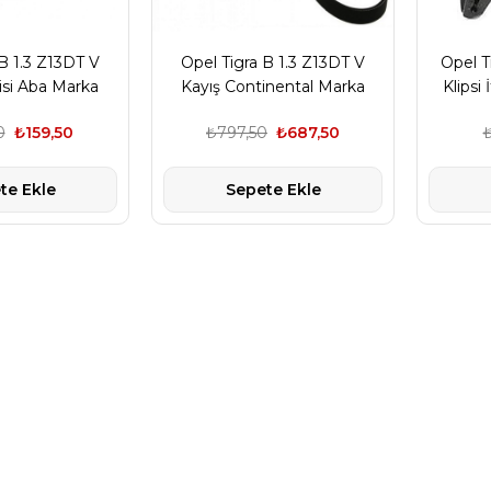
B 1.3 Z13DT V
Opel Tigra B 1.3 Z13DT V
Opel T
isi Aba Marka
Kayış Continental Marka
Klipsi
0
₺159,50
₺797,50
₺687,50
te Ekle
Sepete Ekle