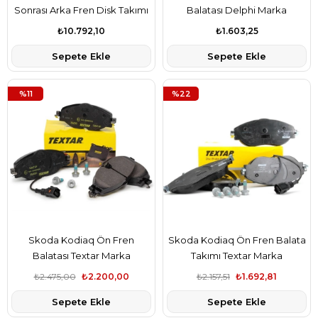
Sonrası Arka Fren Disk Takımı
Balatası Delphi Marka
Ferodo Marka 3Q0615601
8V0698151
₺10.792,10
₺1.603,25
Sepete Ekle
Sepete Ekle
%11
%22
Skoda Kodiaq Ön Fren
Skoda Kodiaq Ön Fren Balata
Balatası Textar Marka
Takımı Textar Marka
8V0698151
8V0698151C
₺2.475,00
₺2.200,00
₺2.157,51
₺1.692,81
Sepete Ekle
Sepete Ekle