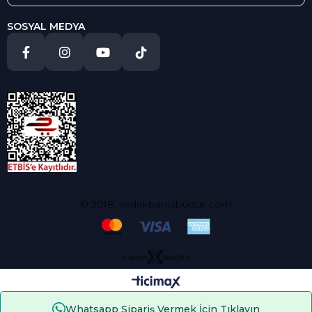
SOSYAL MEDYA
© 2018, yedekparcabudur..com
Whatsapp Sipariş Vermek İçin Tıklayın