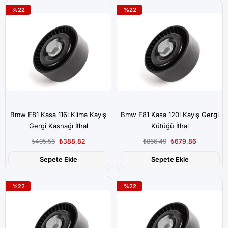
%22
%22
Bmw E81 Kasa 116i Klima Kayış
Bmw E81 Kasa 120i Kayış Gergi
Gergi Kasnağı İthal
Kütüğü İthal
₺495,56
₺388,82
₺866,49
₺679,86
Sepete Ekle
Sepete Ekle
%22
%22