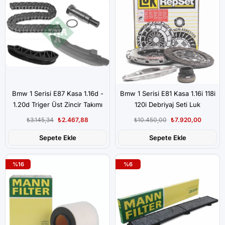
Bmw 1 Serisi E87 Kasa 1.16d -
Bmw 1 Serisi E81 Kasa 1.16i 118i
1.20d Triger Üst Zincir Takımı
120i Debriyaj Seti Luk
İNA
₺3.145,34
₺2.467,88
₺10.450,00
₺7.920,00
Sepete Ekle
Sepete Ekle
%16
%6