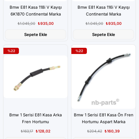
Bmw E81 Kasa 118i V Kayışı
Bmw E81 Kasa 116i V Kayışı
6K1870 Continental Marka
Continental Marka
₺1.045,00
₺935,00
₺1.045,00
₺935,00
Sepete Ekle
Sepete Ekle
%22
%22
Bmw 1 Serisi E81 Kasa Arka
Bmw 1 Serisi E81 Kasa Ön Fren
Fren Hortumu
Hortumu Aspart Marka
₺163,17
₺128,02
₺204,42
₺160,39