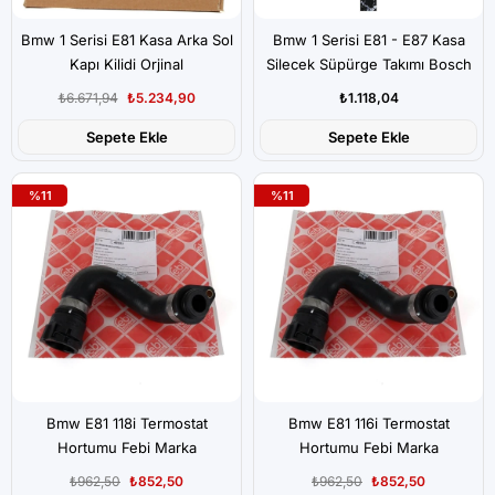
Bmw 1 Serisi E81 Kasa Arka Sol
Bmw 1 Serisi E81 - E87 Kasa
Kapı Kilidi Orjinal
Silecek Süpürge Takımı Bosch
Marka
₺6.671,94
₺5.234,90
₺1.118,04
Sepete Ekle
Sepete Ekle
%11
%11
Bmw E81 118i Termostat
Bmw E81 116i Termostat
Hortumu Febi Marka
Hortumu Febi Marka
₺962,50
₺852,50
₺962,50
₺852,50