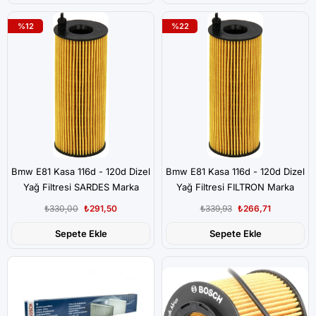
%12
%22
Bmw E81 Kasa 116d - 120d Dizel
Bmw E81 Kasa 116d - 120d Dizel
Yağ Filtresi SARDES Marka
Yağ Filtresi FILTRON Marka
₺330,00
₺291,50
₺339,93
₺266,71
Sepete Ekle
Sepete Ekle