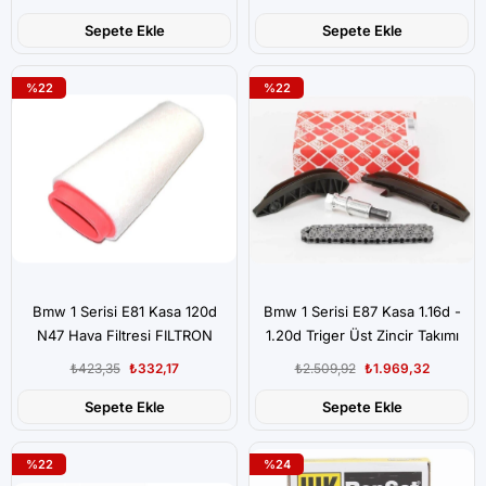
Sepete Ekle
Sepete Ekle
%22
%22
Bmw 1 Serisi E81 Kasa 120d
Bmw 1 Serisi E87 Kasa 1.16d -
N47 Hava Filtresi FILTRON
1.20d Triger Üst Zincir Takımı
Marka
Febi
₺423,35
₺332,17
₺2.509,92
₺1.969,32
Sepete Ekle
Sepete Ekle
%22
%24