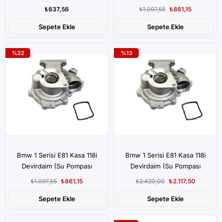
Delphi
₺637,56
₺1.097,55
₺861,15
Sepete Ekle
Sepete Ekle
%22
%13
Bmw 1 Serisi E81 Kasa 118i
Bmw 1 Serisi E81 Kasa 118i
Devirdaim (Su Pompası
Devirdaim (Su Pompası
MAGNET MARELLİ
₺1.097,55
₺861,15
₺2.420,00
₺2.117,50
Sepete Ekle
Sepete Ekle