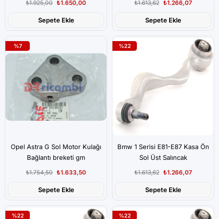
₺1.925,00
₺1.650,00
₺1.613,62
₺1.266,07
Sepete Ekle
Sepete Ekle
%7
%22
Opel Astra G Sol Motor Kulağı
Bmw 1 Serisi E81-E87 Kasa Ön
Bağlantı breketi gm
Sol Üst Salıncak
₺1.754,50
₺1.633,50
₺1.613,62
₺1.266,07
Sepete Ekle
Sepete Ekle
%22
%22