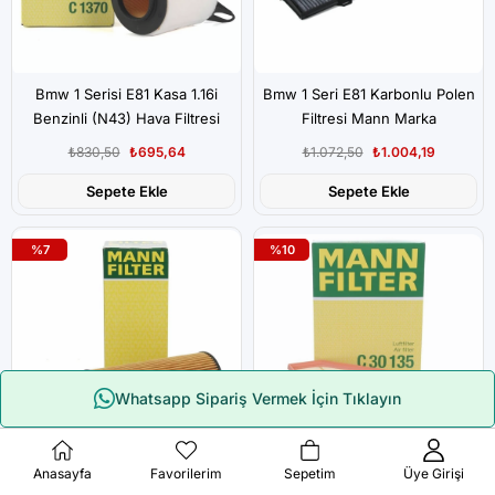
Bmw 1 Serisi E81 Kasa 1.16i
Bmw 1 Seri E81 Karbonlu Polen
Benzinli (N43) Hava Filtresi
Filtresi Mann Marka
Mann
₺830,50
₺695,64
₺1.072,50
₺1.004,19
Sepete Ekle
Sepete Ekle
%7
%10
Whatsapp Sipariş Vermek İçin Tıklayın
Çerez Kullanımı
Anasayfa
Favorilerim
Sepetim
Üye Girişi
Bmw 1 Serisi E81 Kasa 1.16d -
Bmw E81 Kasa 116d- 120d Hava