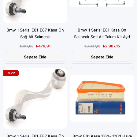
Bmw 1 Serisi E81-E87 Kasa Ön
Bmw 1 Serisi E81 Kasa Ön
Sağ Alt Salıncak
Salıncak Seti Alt Takım Kit Ayd
Marka
₺607,83
₺476,91
₺3.807,15
₺2.987,15
Sepete Ekle
Sepete Ekle
%22
Bmw 1 Serisi E81-E87 Kasa Ön
Bmw E81 Kasa 116d- 120d Hava