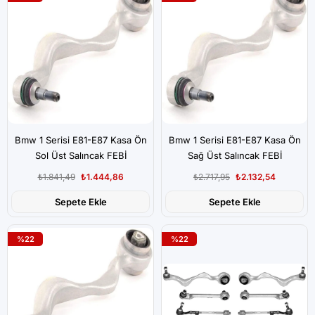
Bmw 1 Serisi E81-E87 Kasa Ön
Bmw 1 Serisi E81-E87 Kasa Ön
Sol Üst Salıncak FEBİ
Sağ Üst Salıncak FEBİ
₺1.841,49
₺1.444,86
₺2.717,95
₺2.132,54
Sepete Ekle
Sepete Ekle
%22
%22