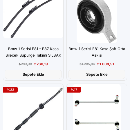
Bmw 1 Serisi E81 - E87 Kasa
Bmw 1 Serisi E81 Kasa Şaft Orta
Silecek Süpürge Takımı SILBAK
Askısı
Marka
₺293,38
₺230,19
₺1.285,86
₺1.008,91
Sepete Ekle
Sepete Ekle
%22
%17