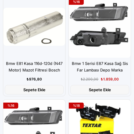
%16
Bmw E81 Kasa 116d-120d (N47
Bmw 1 Serisi E87 Kasa Sağ Sis
Motor) Mazot Filtresi Bosch
Far Lambası Depo Marka
Marka
₺976,80
₺2.200,00
₺1.859,00
Sepete Ekle
Sepete Ekle
%16
%18