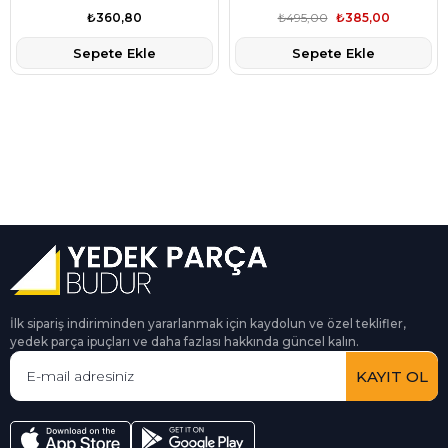
BV6C3C367BB
BV6C3C367BB
₺360,80
₺495,00
₺385,00
Sepete Ekle
Sepete Ekle
İlk sipariş indiriminden yararlanmak için kaydolun ve özel teklifler,
yedek parça ipuçları ve daha fazlası hakkında güncel kalın.
KAYIT OL