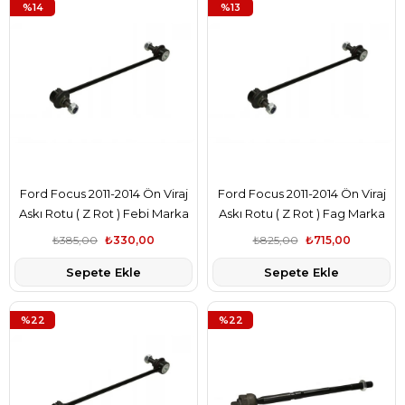
%14
%13
Ford Focus 2011-2014 Ön Viraj
Ford Focus 2011-2014 Ön Viraj
Askı Rotu ( Z Rot ) Febi Marka
Askı Rotu ( Z Rot ) Fag Marka
AV613B438BA
AV613B438BA
₺385,00
₺330,00
₺825,00
₺715,00
Sepete Ekle
Sepete Ekle
%22
%22