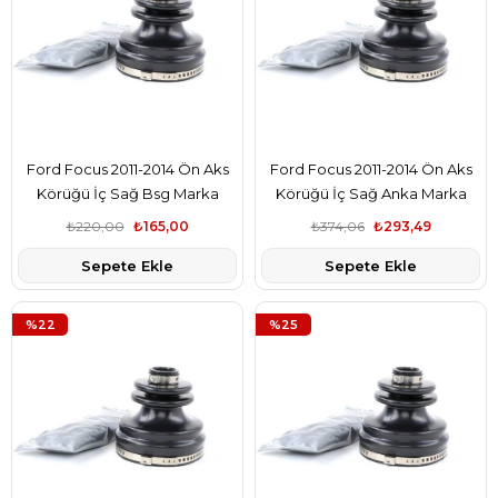
Ford Focus 2011-2014 Ön Aks
Ford Focus 2011-2014 Ön Aks
Körüğü İç Sağ Bsg Marka
Körüğü İç Sağ Anka Marka
AV614C062CA
AV614C062CA
₺220,00
₺165,00
₺374,06
₺293,49
Sepete Ekle
Sepete Ekle
%22
%25