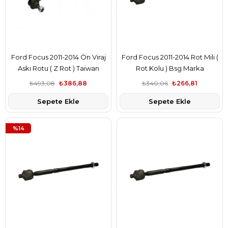
Ford Focus 2011-2014 Ön Viraj
Ford Focus 2011-2014 Rot Mili (
Askı Rotu ( Z Rot ) Taiwan
Rot Kolu ) Bsg Marka
Marka AV613B438BA
4M513L519AB
₺493,08
₺386,88
₺340,06
₺266,81
Sepete Ekle
Sepete Ekle
%14