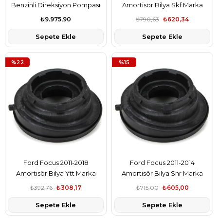
Benzinli Direksiyon Pompası
Amortisör Bilya Skf Marka
Bosch Marka BV613A696AB
3M513K099AD
₺9.975,90
₺790,63
₺620,34
Sepete Ekle
Sepete Ekle
%22
%15
Ford Focus 2011-2018
Ford Focus 2011-2014
Amortisör Bilya Ytt Marka
Amortisör Bilya Snr Marka
3M513K099AD
3M513K099AD
₺392,76
₺308,17
₺715,00
₺605,00
Sepete Ekle
Sepete Ekle