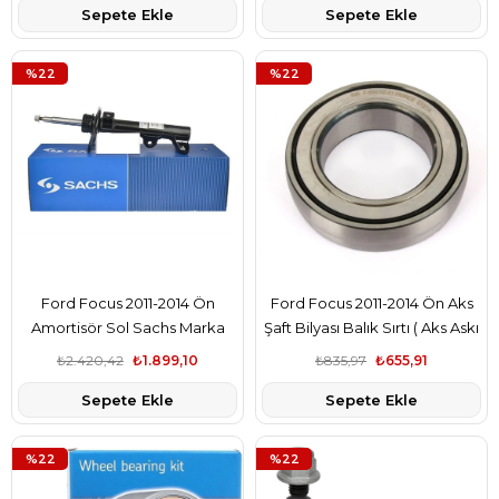
Sepete Ekle
Sepete Ekle
%22
%22
Ford Focus 2011-2014 Ön
Ford Focus 2011-2014 Ön Aks
Amortisör Sol Sachs Marka
Şaft Bilyası Balık Sırtı ( Aks Askı
2S6118146AC
Bilyası ) İna Marka
₺2.420,42
₺1.899,10
₺835,97
₺655,91
AV613C083AA
Sepete Ekle
Sepete Ekle
%22
%22