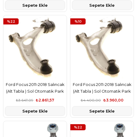
Sepete Ekle
Sepete Ekle
%22
%10
Ford Focus 2011-2018 Salıncak
Ford Focus 2011-2018 Salıncak
(Alt Tabla ) Sol Otomatik Park
(Alt Tabla ) Sol Otomatik Park
Sistemli Bsg Marka
Sistemli Teknorot Marka
₺3.647,09
₺2.861,57
₺4.400,00
₺3.960,00
AV613A423PA
AV613A423PA
Sepete Ekle
Sepete Ekle
%22