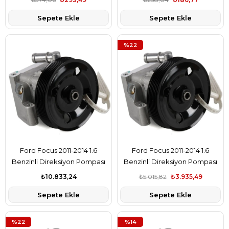
Sepete Ekle
Sepete Ekle
%22
Ford Focus 2011-2014 1.6
Ford Focus 2011-2014 1.6
Benzinli Direksiyon Pompası
Benzinli Direksiyon Pompası
Bosch Marka 4M513A696AE
Bsg Marka 4M513A696AE
₺10.833,24
₺5.015,82
₺3.935,49
Sepete Ekle
Sepete Ekle
%22
%14