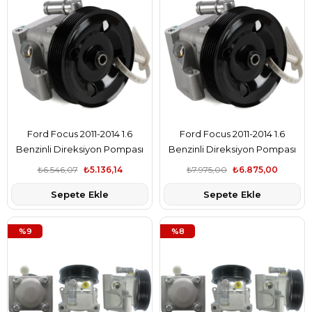
Ford Focus 2011-2014 1.6
Ford Focus 2011-2014 1.6
Benzinli Direksiyon Pompası
Benzinli Direksiyon Pompası
Hattat Marka 4M513A696AE
Hella Marka 4M513A696AE
₺6.546,07
₺5.136,14
₺7.975,00
₺6.875,00
Sepete Ekle
Sepete Ekle
%9
%8