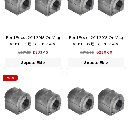
Ford Focus 2011-2018 Ön Viraj
Ford Focus 2011-2018 Ön Viraj
Demir Lastiği Takımı 2 Adet
Demir Lastiği Takımı 2 Adet
Cm Marka AV615484AA
Bsg Marka AV615484AA
₺297,55
₺233,46
₺275,00
₺220,00
Sepete Ekle
Sepete Ekle
%18