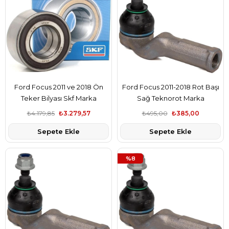
Ford Focus 2011 ve 2018 Ön
Ford Focus 2011-2018 Rot Başı
Teker Bilyası Skf Marka
Sağ Teknorot Marka
8V411215BC
BV6C3C367BB
₺4.179,85
₺3.279,57
₺495,00
₺385,00
Sepete Ekle
Sepete Ekle
%8