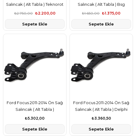
Salıncak ( Alt Tabla ) Teknorot
Salıncak ( Alt Tabla ) Bsg
Marka F1F13A423AAB
Marka F1F13A423AAB
₺2.750,00
₺2.200,00
₺1.650,00
₺1.375,00
Sepete Ekle
Sepete Ekle
Ford Focus 2011-2014 Ön Sağ
Ford Focus 2011-2014 Ön Sağ
Salıncak ( Alt Tabla )
Salıncak ( Alt Tabla ) Delphi
Lemforder Marka
Marka F1F13A423AAB
₺5.302,00
₺3.360,50
F1F13A423AAB
Sepete Ekle
Sepete Ekle