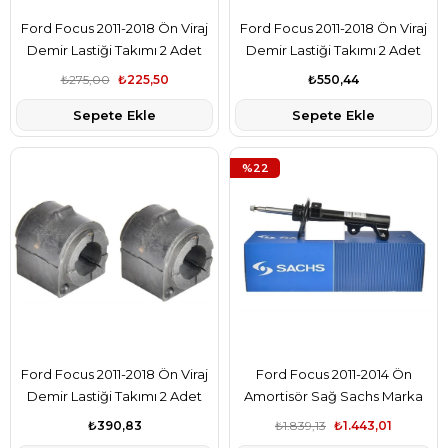
Ford Focus 2011-2018 Ön Viraj
Ford Focus 2011-2018 Ön Viraj
Demir Lastiği Takımı 2 Adet
Demir Lastiği Takımı 2 Adet
Rapro Marka AV615484AA
Lemforder Marka AV615484AA
₺275,00
₺225,50
₺550,44
Sepete Ekle
Sepete Ekle
%22
Ford Focus 2011-2018 Ön Viraj
Ford Focus 2011-2014 Ön
Demir Lastiği Takımı 2 Adet
Amortisör Sağ Sachs Marka
Febi Marka AV615484AA
2S6118146AC
₺390,83
₺1.839,13
₺1.443,01