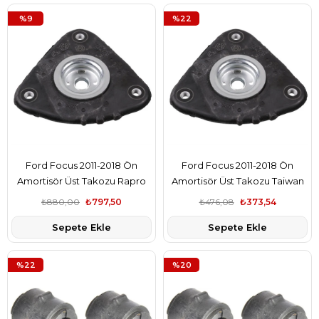
%9
%22
Ford Focus 2011-2018 Ön
Ford Focus 2011-2018 Ön
Amortisör Üst Takozu Rapro
Amortisör Üst Takozu Taiwan
Marka CV613K155B2B
Marka CV613K155B2B
₺880,00
₺797,50
₺476,08
₺373,54
Sepete Ekle
Sepete Ekle
%22
%20