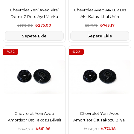
Chevrolet Yeni Aveo Viraj
Chevrolet Aveo A14XER Dıs
Demir Z Rotu Ayd Marka
Aks Kafası İthal Ürün
₺330,00
₺275,00
₺947,18
₺743,17
Sepete Ekle
Sepete Ekle
%22
%22
Chevrolet Yeni Aveo
Chevrolet Yeni Aveo
Amortisör Üst Takozu Bilyalı
Amortisör Üst Takozu Bilyalı
MANDO Marka
₺843,70
₺661,98
₺986,70
₺774,18