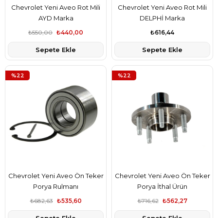
Chevrolet Yeni Aveo Rot Mili
Chevrolet Yeni Aveo Rot Mili
AYD Marka
DELPHİ Marka
₺550,00
₺440,00
₺616,44
Sepete Ekle
Sepete Ekle
%22
%22
Chevrolet Yeni Aveo Ön Teker
Chevrolet Yeni Aveo Ön Teker
Porya Rulmanı
Porya İthal Ürün
₺682,63
₺535,60
₺716,62
₺562,27