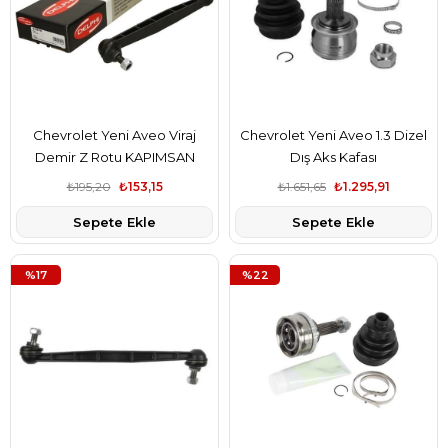
Chevrolet Yeni Aveo Viraj
Chevrolet Yeni Aveo 1.3 Dizel
Demir Z Rotu KAPIMSAN
Dış Aks Kafası
Marka
₺195,20
₺153,15
₺1.651,65
₺1.295,91
Sepete Ekle
Sepete Ekle
%17
%22