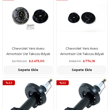
Chevrolet Yeni Aveo
Chevrolet Yeni Aveo
Amortisör Üst Takozu Bilyalı
Amortisör Üst Takozu Bilyalı
General Motors Marka
Gautoparts Marka
₺2.750,00
₺2.475,00
₺986,70
₺774,18
Sepete Ekle
Sepete Ekle
%22
%22