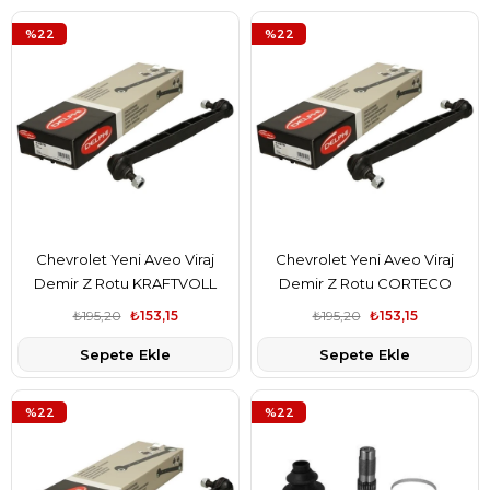
%22
%22
Chevrolet Yeni Aveo Viraj
Chevrolet Yeni Aveo Viraj
Demir Z Rotu KRAFTVOLL
Demir Z Rotu CORTECO
Marka
Marka
₺195,20
₺153,15
₺195,20
₺153,15
Sepete Ekle
Sepete Ekle
%22
%22