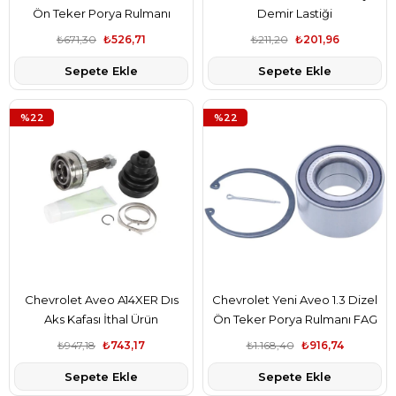
Ön Teker Porya Rulmanı
Demir Lastiği
₺671,30
₺526,71
₺211,20
₺201,96
Sepete Ekle
Sepete Ekle
%22
%22
Chevrolet Aveo A14XER Dıs
Chevrolet Yeni Aveo 1.3 Dizel
Aks Kafası İthal Ürün
Ön Teker Porya Rulmanı FAG
₺947,18
₺743,17
₺1.168,40
₺916,74
Sepete Ekle
Sepete Ekle