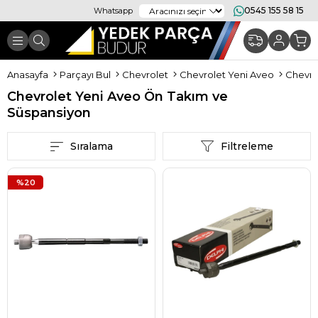
0545 155 58 15
Whatsapp
Anasayfa
Parçayı Bul
Chevrolet
Chevrolet Yeni Aveo
Chevro
Chevrolet Yeni Aveo Ön Takım ve
Süspansiyon
Sıralama
Filtreleme
%20