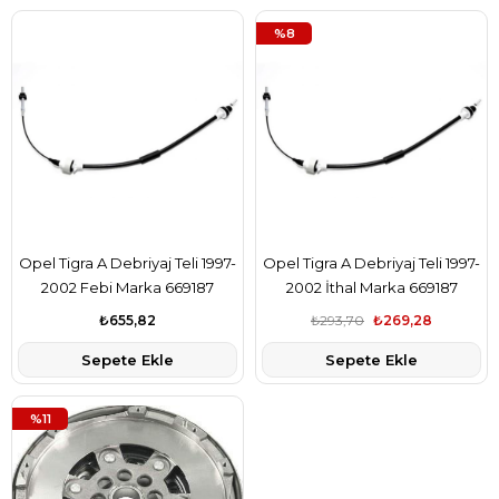
%8
Opel Tigra A Debriyaj Teli 1997-
Opel Tigra A Debriyaj Teli 1997-
2002 Febi Marka 669187
2002 İthal Marka 669187
₺655,82
₺293,70
₺269,28
Sepete Ekle
Sepete Ekle
%11