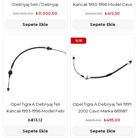
Debriyaj Seti / Debriyaj
Kancalı 1993-1996 Model Cavo
Rulmanı Set Luk Marka
Marka 669186
₺12.100,00
₺11.000,00
₺440,00
₺412,50
668651-1606205
Sepete Ekle
Sepete Ekle
%18
Opel Tigra A Debriyaj Teli
Opel Tigra A Debriyaj Teli 1997-
Kancalı 1993-1996 Model Febi
2002 Cavo Marka 669187
Marka 669186
₺813,12
₺605,00
₺495,00
Sepete Ekle
Sepete Ekle