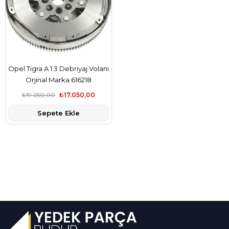
Opel Tigra A 1.3 Debriyaj Volanı
Orjinal Marka 616218
₺19.250,00
₺17.050,00
Sepete Ekle