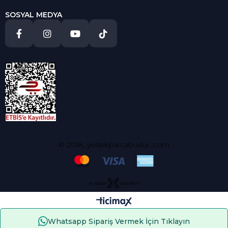
SOSYAL MEDYA
© 2018, yedekparcabudur..com
Whatsapp Sipariş Vermek İçin Tıklayın
Çerez Kullanımı