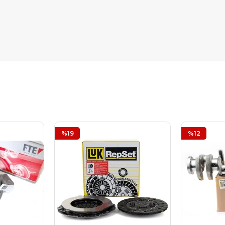
%19
%12