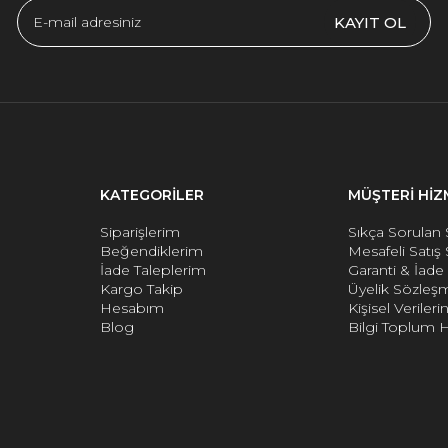
KAYIT OL
KATEGORİLER
MÜŞTERİ HİZ
Siparişlerim
Sıkça Sorulan 
Beğendiklerim
Mesafeli Satış
İade Taleplerim
Garanti & İad
Kargo Takip
Üyelik Sözleş
Hesabım
Kişisel Verile
Blog
Bilgi Toplum H