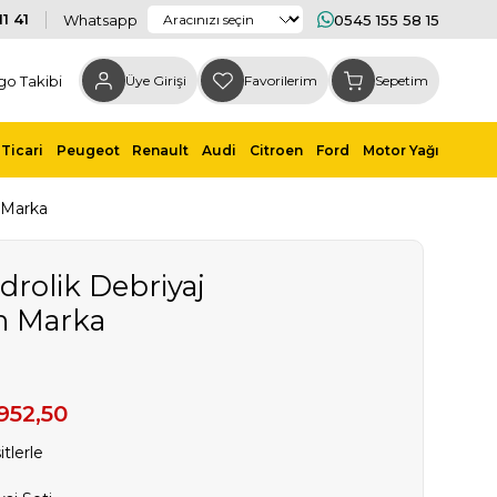
1 41
Whatsapp
0545 155 58 15
go Takibi
Üye Girişi
Favorilerim
Sepetim
Ticari
Peugeot
Renault
Audi
Citroen
Ford
Motor Yağı
n Marka
drolik Debriyaj
n Marka
952,50
tlerle