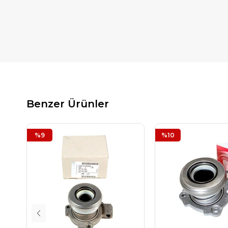
Benzer Ürünler
%9
%10