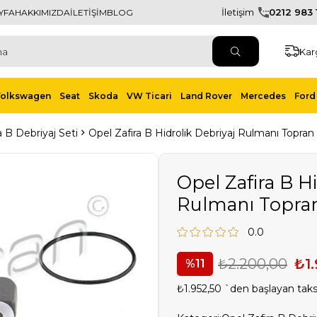
İletişim
0212 983 1
YFA
HAKKIMIZDA
İLETİŞİM
BLOG
Kar
Volkswagen
Seat
Skoda
VW Ticari
Land Rover
Mercedes
Ford 
a B Debriyaj Seti
Opel Zafira B Hidrolik Debriyaj Rulmanı Topra
Opel Zafira B Hi
Rulmanı Topra
0.0
₺2.200,00
₺1.
11
₺1.952,50
`den başlayan taksi