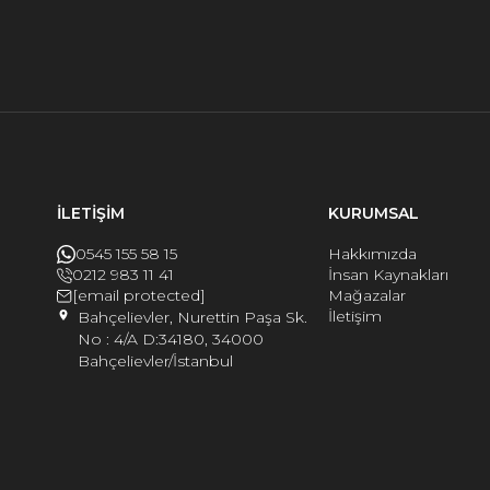
İLETİŞİM
KURUMSAL
0545 155 58 15
Hakkımızda
0212 983 11 41
İnsan Kaynakları
[email protected]
Mağazalar
İletişim
Bahçelievler, Nurettin Paşa Sk.
No : 4/A D:34180, 34000
Bahçelievler/İstanbul