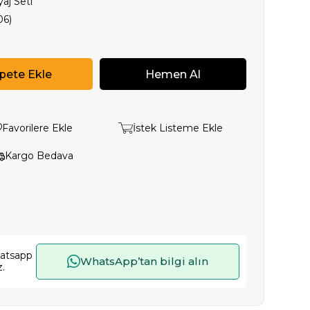
aj Seti
06)
Favorilere Ekle
İstek Listeme Ekle
Kargo Bedava
hatsapp
WhatsApp’tan bilgi alın
z.