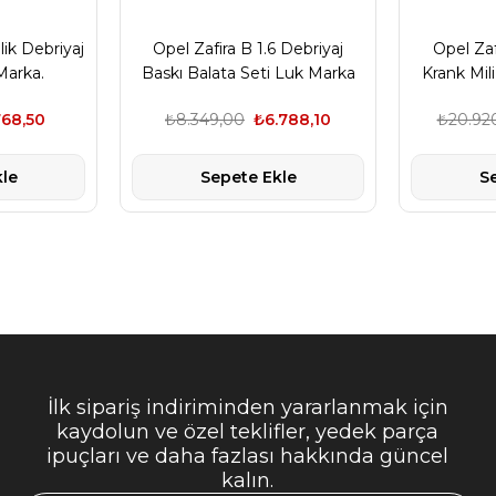
lik Debriyaj
Opel Zafira B 1.6 Debriyaj
Opel Zaf
Marka.
Baskı Balata Seti Luk Marka
Krank Mil
768,50
₺8.349,00
₺6.788,10
₺20.92
le
Sepete Ekle
S
İlk sipariş indiriminden yararlanmak için
kaydolun ve özel teklifler, yedek parça
ipuçları ve daha fazlası hakkında güncel
kalın.