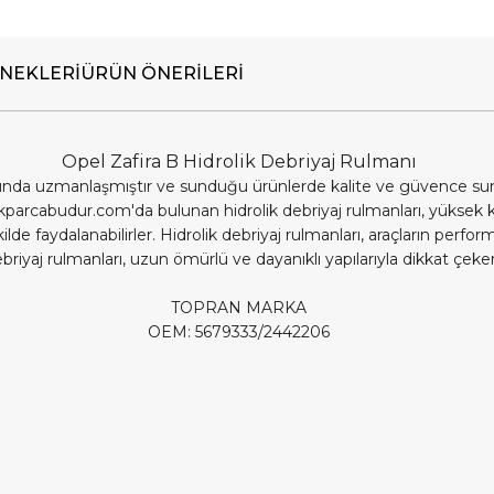
NEKLERI
ÜRÜN ÖNERILERI
Opel Zafira B Hidrolik Debriyaj Rulmanı
nda uzmanlaşmıştır ve sunduğu ürünlerde kalite ve güvence sunar. 
ekparcabudur.com'da bulunan hidrolik debriyaj rulmanları, yüksek k
ilde faydalanabilirler. Hidrolik debriyaj rulmanları, araçların perf
iyaj rulmanları, uzun ömürlü ve dayanıklı yapılarıyla dikkat çeker.
TOPRAN MARKA
OEM: 5679333/2442206