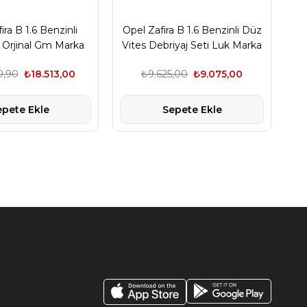
ira B 1.6 Benzinli
Opel Zafira B 1.6 Benzinli Düz
Op
i Orjinal Gm Marka
Vites Debriyaj Seti Luk Marka
T
0,90
₺18.513,00
₺9.625,00
₺9.075,00
epete Ekle
Sepete Ekle