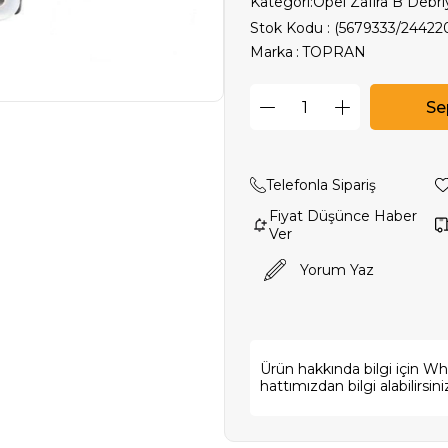
Kategori:
Opel Zafira B Debriy
Stok Kodu
(5679333/24422
Marka
:
TOPRAN
Telefonla Sipariş
Fiyat Düşünce Haber
Ver
Yorum Yaz
Ürün hakkında bilgi için W
hattımızdan bilgi alabilirsini