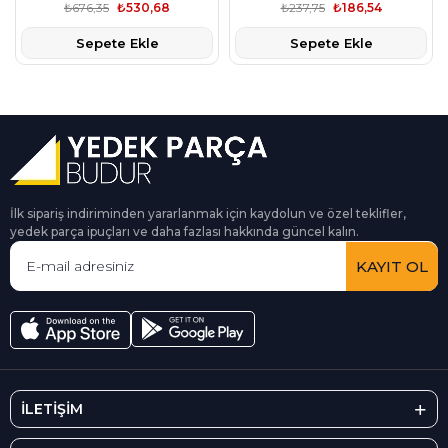
₺676,35
₺530,68
₺237,75
₺186,54
Sepete Ekle
Sepete Ekle
İlk sipariş indiriminden yararlanmak için kaydolun ve özel teklifler,
yedek parça ipuçları ve daha fazlası hakkında güncel kalın.
KAYIT OL
İLETİŞİM