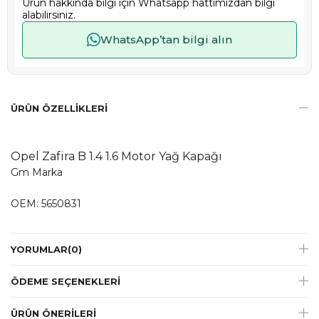
Ürün hakkında bilgi için Whatsapp hattımızdan bilgi
alabilirsiniz.
WhatsApp’tan bilgi alın
ÜRÜN ÖZELLIKLERI
Opel Zafira B 1.4 1.6 Motor Yağ Kapağı
Gm Marka
OEM: 5650831
YORUMLAR
(0)
ÖDEME SEÇENEKLERI
ÜRÜN ÖNERILERI