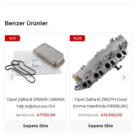
Benzer Ürünler
%13
%26
Opel Zafira B Z16XER / A16XER
Opel Zafira B Z19DTH Dizel
Yağ soğutucusu GM
Emme Manifoldu PIERBURG
₺8.250,00
₺7.150,00
₺17.050,00
₺12.540,00
Sepete Ekle
Sepete Ekle