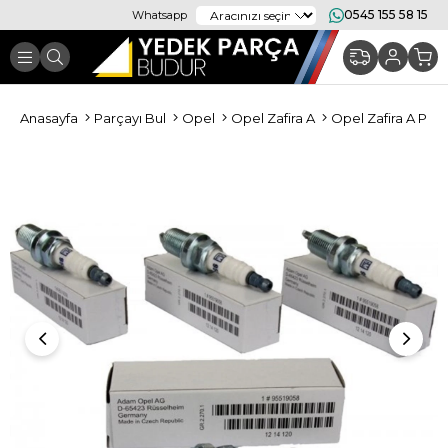
0545 155 58 15
Whatsapp
Anasayfa
Parçayı Bul
Opel
Opel Zafira A
Opel Zafira A Per