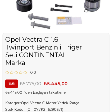
Opel Vectra C 1.6
Twinport Benzinli Triger
Seti CONTİNENTAL
Marka
0.0
₺5.775,00
₺5.445,00
6
₺5.445,00
`den başlayan taksitlerle
Kategori:
Opel Vectra C Motor Yedek Parça
Stok Kodu
(CT1077K2 16290671)