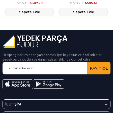
Reinz,
Reinz,
₺325,18
₺307,79
₺720,70
₺585,41
Sepete Ekle
Sepete Ekle
İlk sipariş indiriminden yararlanmak için kaydolun ve özel teklifler,
yedek parça ipuçları ve daha fazlası hakkında güncel kalın.
KAYIT OL
İLETİŞİM