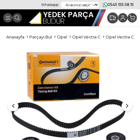
0545 155 58 15
Whatsapp
Anasayfa
Parçayı Bul
Opel
Opel Vectra C
Opel Vectra C M