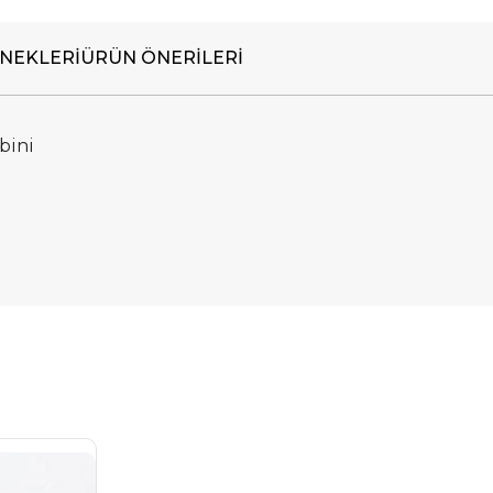
NEKLERI
ÜRÜN ÖNERILERI
bini