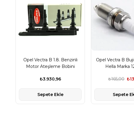
Opel Vectra B 1.8. Benzinli
Opel Vectra B Buji 
Motor Ateşleme Bobini
Hella Marka 1
Delphi Marka
₺3.930,96
₺165,00
₺13
Sepete Ekle
Sepete Ek