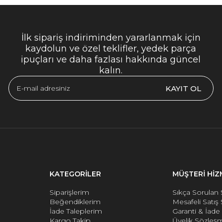
İlk sipariş indiriminden yararlanmak için
kaydolun ve özel teklifler, yedek parça
ipuçları ve daha fazlası hakkında güncel
kalın.
KAYIT OL
KATEGORİLER
MÜŞTERİ HİZ
Siparişlerim
Sıkça Sorulan 
Beğendiklerim
Mesafeli Satış
İade Taleplerim
Garanti & İad
Kargo Takip
Üyelik Sözleş