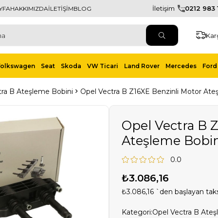
İletişim
0212 983 1
YFA
HAKKIMIZDA
İLETİŞİM
BLOG
Kar
Volkswagen
Seat
Skoda
VW Ticari
Land Rover
Mercedes
Ford 
tra B Ateşleme Bobini
Opel Vectra B Z16XE Benzinli Motor Ate
Opel Vectra B 
Ateşleme Bobin
0.0
₺3.086,16
₺3.086,16
`den başlayan taks
Kategori:
Opel Vectra B Ateş