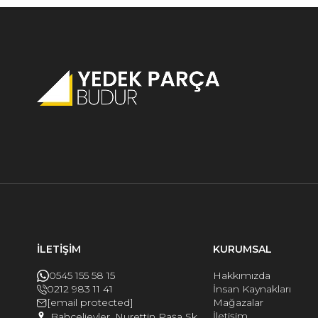
İLETİŞİM
KURUMSAL
0545 155 58 15
Hakkımızda
0212 983 11 41
İnsan Kaynakları
[email protected]
Mağazalar
İletişim
Bahçelievler, Nurettin Paşa Sk.