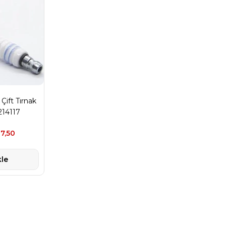
Çift Tırnak
214117
7,50
le