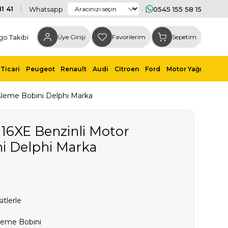
1 41
Whatsapp
0545 155 58 15
go Takibi
Üye Girişi
Favorilerim
Sepetim
Ticari
Peugeot
Renault
Audi
Citroen
Ford
Motor Yağı
şleme Bobini Delphi Marka
Z16XE Benzinli Motor
i Delphi Marka
itlerle
leme Bobini