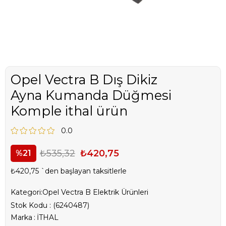
Opel Vectra B Dış Dikiz
Ayna Kumanda Düğmesi
Komple ithal ürün
0.0
₺535,32
₺420,75
21
₺420,75
`den başlayan taksitlerle
Kategori:
Opel Vectra B Elektrik Ürünleri
Stok Kodu
(6240487)
Marka
:
İTHAL