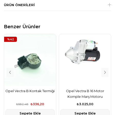
ÜRÜN ÖNERILERI
Benzer Ürünler
%42
Opel Vectra B Kontak Termiği
Opel Vectra B 16 Motor
Komple Marş Motoru
₺582,48
₺336,20
₺3.025,00
Sepete Ekle
Sepete Ekle