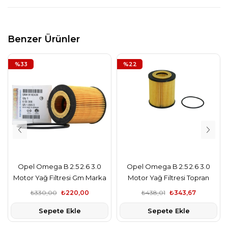
Benzer Ürünler
%33
%22
Opel Omega B 2.5 2.6 3.0
Opel Omega B 2.5 2.6 3.0
Motor Yağ Filtresi Gm Marka
Motor Yağ Filtresi Topran
Marka
₺330,00
₺220,00
₺438,01
₺343,67
Sepete Ekle
Sepete Ekle