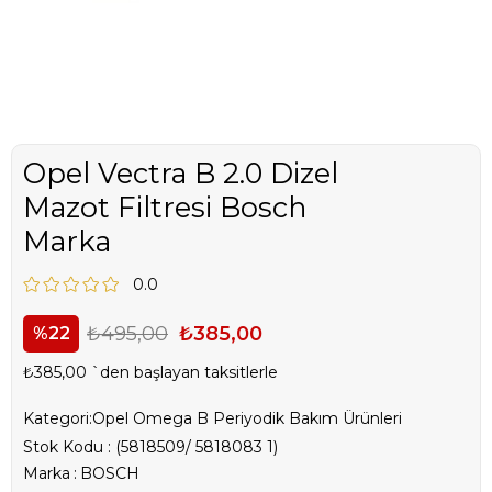
Opel Vectra B 2.0 Dizel
Mazot Filtresi Bosch
Marka
0.0
₺495,00
₺385,00
22
₺385,00
`den başlayan taksitlerle
Kategori:
Opel Omega B Periyodik Bakım Ürünleri
Stok Kodu
(5818509/ 5818083 1)
Marka
:
BOSCH