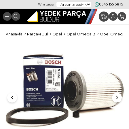
0545 155 58 15
Whatsapp
Anasayfa
Parçayı Bul
Opel
Opel Omega B
Opel Omega B P