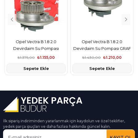
Opel Vectra B 1.8 2.0
Opel Vectra B 1.8 2.0
Devirdaim Su Pompası
Devirdaim Su Pompası GRAF
AIRTEX
₺1.375,00
₺1.155,00
₺1.430,00
₺1.210,00
Sepete Ekle
Sepete Ekle
İlk sipariş indiriminden yararlanmak için kaydolun ve özel teklifler,
yedek parça ipuçları ve daha fazlası hakkında güncel kalın.
KAYIT OL