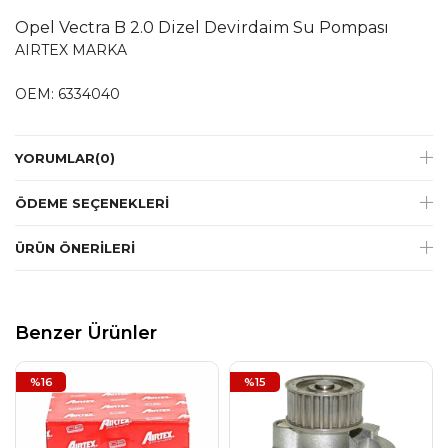
Opel Vectra B 2.0 Dizel Devirdaim Su Pompası
AIRTEX MARKA
OEM: 6334040
YORUMLAR
(0)
ÖDEME SEÇENEKLERI
ÜRÜN ÖNERILERI
Benzer Ürünler
%16
%15