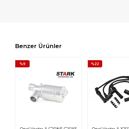
Benzer Ürünler
%9
%22