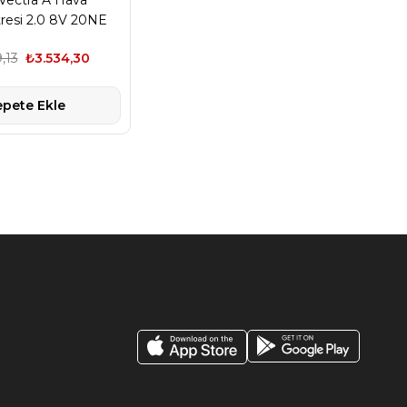
Vectra A Hava
resi 2.0 8V 20NE
C20NE
,13
₺3.534,30
epete Ekle