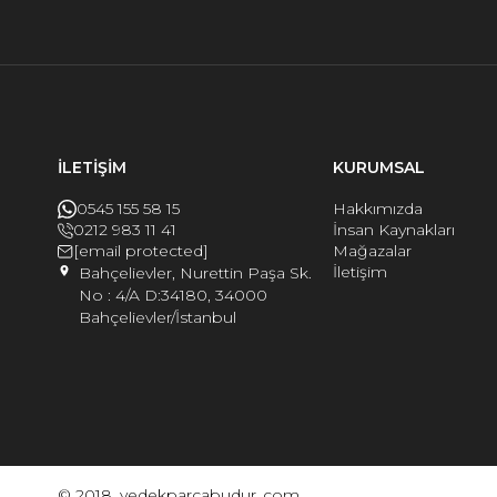
İLETİŞİM
KURUMSAL
0545 155 58 15
Hakkımızda
0212 983 11 41
İnsan Kaynakları
[email protected]
Mağazalar
İletişim
Bahçelievler, Nurettin Paşa Sk.
No : 4/A D:34180, 34000
Bahçelievler/İstanbul
© 2018, yedekparcabudur..com