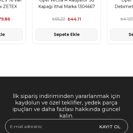
XEV 16 Valf
Opel Vectra A Radyatör Su
Opel 
mı ZETEX
Kapağı İthal Marka 1304667
Debimet
79,86
₺56,22
₺44,11
₺4.129
le
Sepete Ekle
S
İlk sipariş indiriminden yararlanmak için
kaydolun ve özel teklifler, yedek parça
ipuçları ve daha fazlası hakkında güncel
kalın.
KAYIT OL