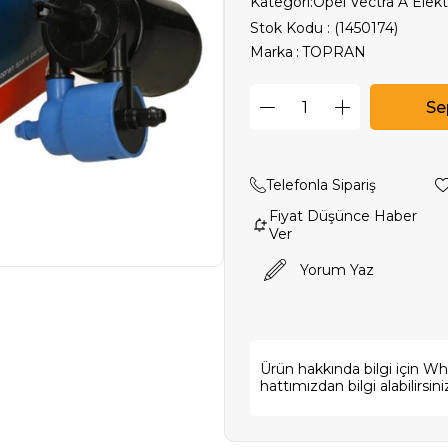
Kategori:
Opel Vectra A Elektr
Stok Kodu
(1450174)
Marka
:
TOPRAN
Telefonla Sipariş
Fiyat Düşünce Haber
Ver
Yorum Yaz
Ürün hakkında bilgi için W
hattımızdan bilgi alabilirsini