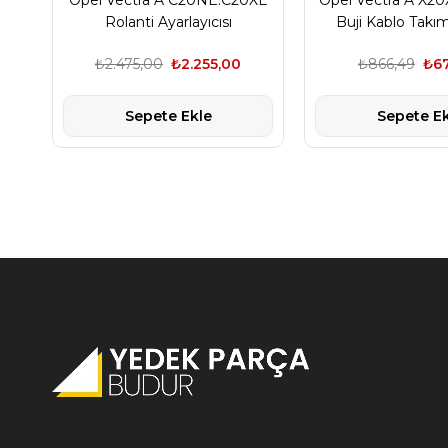
Opel Vectra A C20NE.C20XE
Opel Vectra A X20
Rolanti Ayarlayıcısı
Buji Kablo Takı
₺2.475,00
₺2.255,00
₺866,49
₺6
Sepete Ekle
Sepete Ek