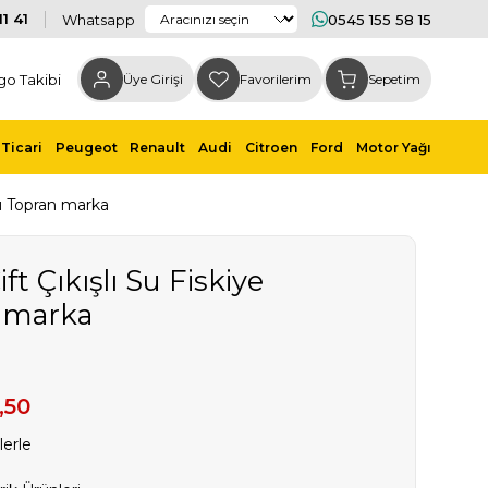
1 41
Whatsapp
0545 155 58 15
go Takibi
Üye Girişi
Favorilerim
Sepetim
Ticari
Peugeot
Renault
Audi
Citroen
Ford
Motor Yağı
ru Topran marka
ft Çıkışlı Su Fiskiye
 marka
,50
lerle