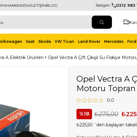
İletişim
0212 983 1
YFA
HAKKIMIZDA
İLETİŞİM
BLOG
Kar
Volkswagen
Seat
Skoda
VW Ticari
Land Rover
Mercedes
Ford 
ra A Elektrik Ürünleri
Opel Vectra A Çift Çıkışlı Su Fiskiye Moto
Opel Vectra A Çi
Motoru Topran
0.0
₺275,00
₺225
18
₺225,50
`den başlayan taksit