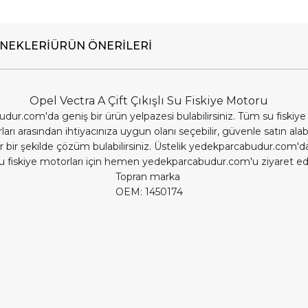
NEKLERI
ÜRÜN ÖNERILERI
Opel Vectra A Çift Çıkışlı Su Fiskiye Motoru
udur.com'da geniş bir ürün yelpazesi bulabilirsiniz. Tüm su fiskiye
orları arasından ihtiyacınıza uygun olanı seçebilir, güvenle satın 
ilir bir şekilde çözüm bulabilirsiniz. Üstelik yedekparcabudur.com'd
ili su fiskiye motorları için hemen yedekparcabudur.com'u ziyaret ed
Topran marka
​​​​OEM: 1450174