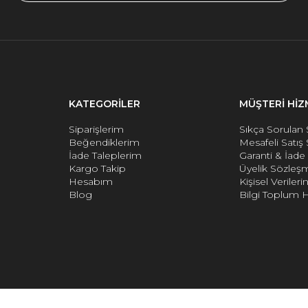
KATEGORİLER
MÜŞTERİ HİZ
Siparişlerim
Sıkça Sorulan 
Beğendiklerim
Mesafeli Satış
İade Taleplerim
Garanti & İad
Kargo Takip
Üyelik Sözleş
Hesabım
Kişisel Verile
Blog
Bilgi Toplum H