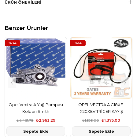
ÜRÜN ÖNERILERI
Benzer Ürünler
%34
%14
Opel Vectra A Yağ Pompası
OPEL VECTRA A C18XE-
Kolben Smith
X20XEV TRİGER KAYIŞ
₺4.461,78
₺2.963,29
₺1.595,00
₺1.375,00
Sepete Ekle
Sepete Ekle