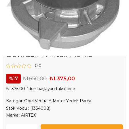
Opel Vectra A 1.8
Devirdaim Airtex Marka
0.0
₺1.650,00
₺1.375,00
17
₺1.375,00
`den başlayan taksitlerle
Kategori:
Opel Vectra A Motor Yedek Parça
Stok Kodu
(1334008)
Marka
:
AİRTEX