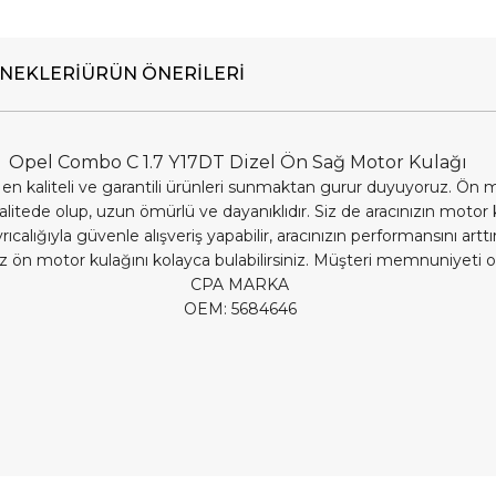
NEKLERI
ÜRÜN ÖNERILERI
Opel Combo C 1.7 Y17DT Dizel Ön Sağ Motor Kulağı
 en kaliteli ve garantili ürünleri sunmaktan gurur duyuyoruz. Ön 
k kalitede olup, uzun ömürlü ve dayanıklıdır. Siz de aracınızın moto
alığıyla güvenle alışveriş yapabilir, aracınızın performansını arttır
ğınız ön motor kulağını kolayca bulabilirsiniz. Müşteri memnuniyeti
CPA MARKA
OEM: 5684646