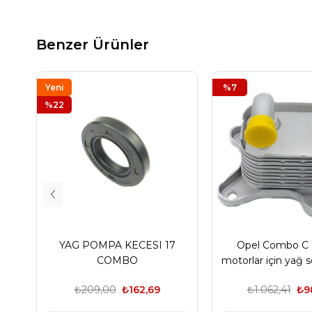
Benzer Ürünler
Yeni
%7
Ürün
%22
YAG POMPA KECESI 17
Opel Combo C 1
COMBO
motorlar için yağ
₺209,00
₺162,69
₺1.062,41
₺9