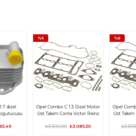
%6
%8
.7 dizel
Opel Combo C 1.3 Dizel Motor
Opel Combo
 soğutucusu
Üst Takım Conta Victor Reinz
Üst Takım 
Marka
85,49
₺3.300,00
₺3.085,50
₺3.300