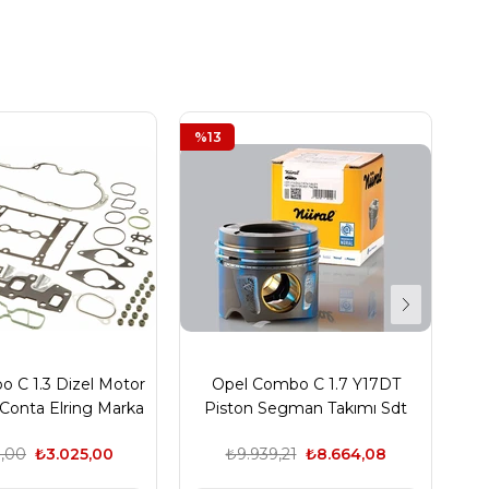
%13
%1
 C 1.3 Dizel Motor
Opel Combo C 1.7 Y17DT
Conta Elring Marka
Piston Segman Takımı Sdt
S
Goetze Nüral
,00
₺3.025,00
₺9.939,21
₺8.664,08