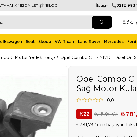
İletişim
0212 983 1
YFA
HAKKIMIZDA
İLETİŞİM
BLOG
Kar
Volkswagen
Seat
Skoda
VW Ticari
Land Rover
Mercedes
Ford 
mbo C Motor Yedek Parça
Opel Combo C 1.7 Y17DT Dizel Ön 
Opel Combo C 1
Sağ Motor Kul
0.0
₺996,32
₺781
22
₺781,73
`den başlayan taksit