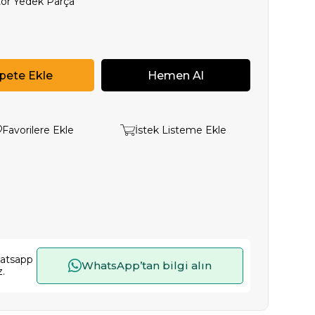
or Yedek Parça
Favorilere Ekle
İstek Listeme Ekle
hatsapp
WhatsApp’tan bilgi alın
z.