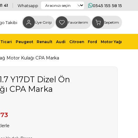
1 41
Whatsapp
0545 155 58 15
go Takibi
Üye Girişi
Favorilerim
Sepetim
Ticari
Peugeot
Renault
Audi
Citroen
Ford
Motor Yağı
Sağ Motor Kulağı CPA Marka
.7 Y17DT Dizel Ön
ağı CPA Marka
,73
lerle