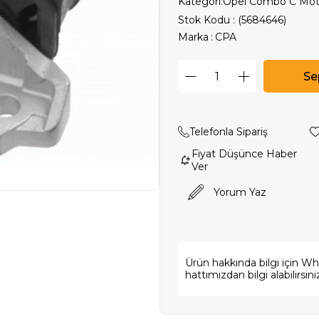
Kategori:
Opel Combo C Mot
Stok Kodu
(5684646)
Marka
:
CPA
Telefonla Sipariş
Fiyat Düşünce Haber
Ver
Yorum Yaz
Ürün hakkında bilgi için W
hattımızdan bilgi alabilirsini