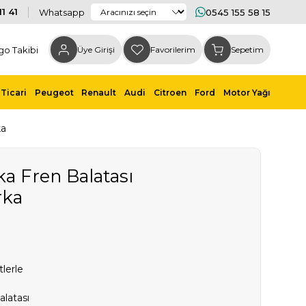
1 41
Whatsapp
0545 155 58 15
go Takibi
Üye Girişi
Favorilerim
Sepetim
Ticari
Peugeot
Renault
Audi
Citroen
Ford
Motor Yağı
ka
a Fren Balatası
rka
lerle
latası