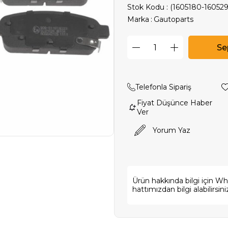
Stok Kodu
(1605180-16052
Marka
:
Gautoparts
Telefonla Sipariş
Fiyat Düşünce Haber
Ver
Yorum Yaz
Ürün hakkında bilgi için W
hattımızdan bilgi alabilirsini