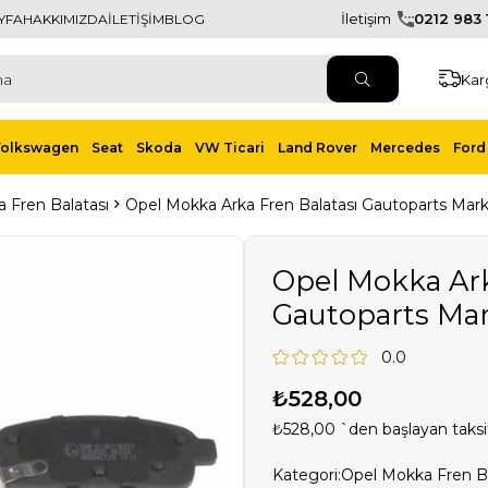
İletişim
0212 983 1
YFA
HAKKIMIZDA
İLETİŞİM
BLOG
Kar
Volkswagen
Seat
Skoda
VW Ticari
Land Rover
Mercedes
Ford 
 Fren Balatası
Opel Mokka Arka Fren Balatası Gautoparts Mar
Opel Mokka Ark
Gautoparts Ma
0.0
₺528,00
₺528,00
`den başlayan taksit
Kategori:
Opel Mokka Fren Ba