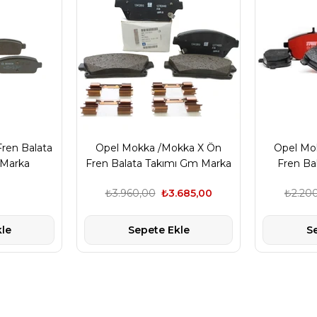
ren Balata
Opel Mokka /Mokka X Ön
Opel Mo
 Marka
Fren Balata Takımı Gm Marka
Fren Ba
0
₺3.960,00
₺3.685,00
₺2.20
le
Sepete Ekle
S