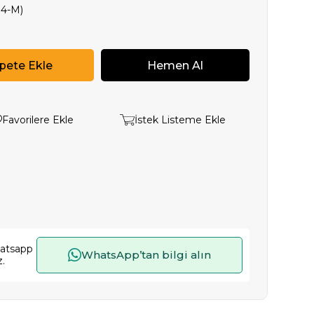
94-M)
Favorilere Ekle
İstek Listeme Ekle
hatsapp
WhatsApp’tan bilgi alın
z.