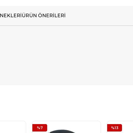
NEKLERI
ÜRÜN ÖNERILERI
%7
%13