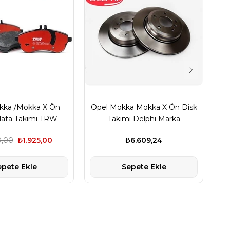
kka /Mokka X Ön
Opel Mokka Mokka X Ön Disk
lata Takımı TRW
Takımı Delphi Marka
Marka
0,00
₺1.925,00
₺6.609,24
epete Ekle
Sepete Ekle