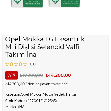
Opel Mokka 1.6 Eksantrik
Mili Dişlisi Selenoid Valfi
Takım İna
0.0
₺17.200,00
₺14.200,00
17
₺14.200,00
`den başlayan taksitlerle
Kategori:
Opel Mokka Motor Yedek Parça
Stok Kodu
(42700141012345)
Marka
:
İNA