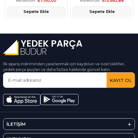
₺8.250,00
₺7.150,00
₺13.807,20
₺13.462,88
Sepete Ekle
Sepete Ekle
İlk sipariş indiriminden yararlanmak için kaydolun ve özel teklifler,
yedek parça ipuçları ve daha fazlası hakkında güncel kalın.
KAYIT OL
İLETİŞİM