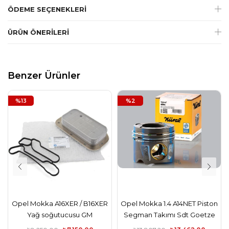
ÖDEME SEÇENEKLERI
ÜRÜN ÖNERILERI
Benzer Ürünler
%13
%2
Opel Mokka A16XER / B16XER
Opel Mokka 1.4 A14NET Piston
Yağ soğutucusu GM
Segman Takımı Sdt Goetze
Nüral