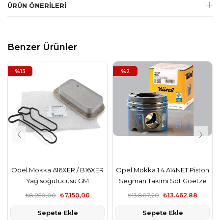
ÜRÜN ÖNERILERI
Benzer Ürünler
%13
%2
Opel Mokka A16XER / B16XER
Opel Mokka 1.4 A14NET Piston
Yağ soğutucusu GM
Segman Takımı Sdt Goetze
Nüral
₺8.250,00
₺7.150,00
₺13.807,20
₺13.462,88
Sepete Ekle
Sepete Ekle