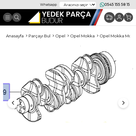
0545 155 58 15
Whatsapp
Anasayfa
Parçayı Bul
Opel
Opel Mokka
Opel Mokka Moto