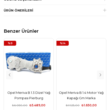
ÜRÜN ÖNERILERI
Benzer Ürünler
%9
%14
Opel Meriva B 1.3 Dizel Yağ
Opel Meriva B 1.4 Motor Yağ
Pompası Pierburg
Kapağı Gm Marka
₺6.050,00
₺5.489,00
₺1.925,00
₺1.650,00