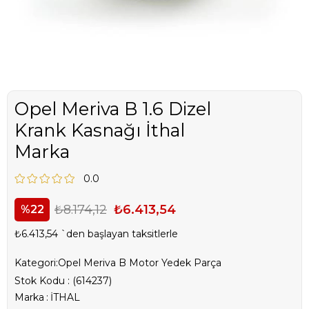
Opel Meriva B 1.6 Dizel
Krank Kasnağı İthal
Marka
0.0
₺8.174,12
₺6.413,54
22
₺6.413,54
`den başlayan taksitlerle
Kategori:
Opel Meriva B Motor Yedek Parça
Stok Kodu
(614237)
Marka
:
İTHAL