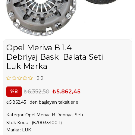
Opel Meriva B 1.4
Debriyaj Baskı Balata Seti
Luk Marka
0.0
₺6.352,50
₺5.862,45
8
₺5.862,45
`den başlayan taksitlerle
Kategori:
Opel Meriva B Debriyaj Seti
Stok Kodu
(620033400 1)
Marka
:
LUK