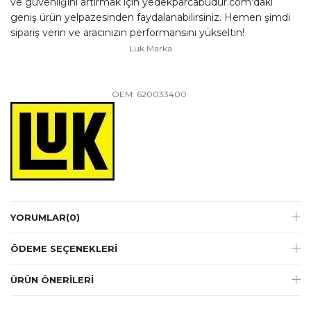
ve güvenliğini artırmak için yedekparcabudur.com'daki
geniş ürün yelpazesinden faydalanabilirsiniz. Hemen şimdi
sipariş verin ve aracınızın performansını yükseltin!
Luk Marka
OEM: 620033400
YORUMLAR
(0)
ÖDEME SEÇENEKLERI
ÜRÜN ÖNERILERI