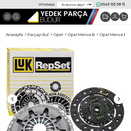
0545 155 58 15
Whatsapp
Anasayfa
Parçayı Bul
Opel
Opel Meriva B
Opel Meriva B De