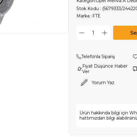
Kategori:
Opel Meriva A Debri
Stok Kodu
(5679333/24422
Marka
:
FTE
Telefonla Sipariş
Fiyat Düşünce Haber
Ver
Yorum Yaz
Ürün hakkında bilgi için W
hattımızdan bilgi alabilirsini