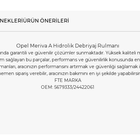
NEKLERI
ÜRÜN ÖNERILERI
Opel Meriva A
Hidrolik Debriyaj Rulmanı
nda garantili ve güvenilir çözümler sunmaktadır. Yüksek kalitel
m sağlayan bu parçalar, performans ve güvenilirlik konusunda en
anları, aracınızın performansını artırmak ve güvenliği sağlamak içi
 sipariş verebilir, aracınızın bakımını en iyi şekilde yapabilirsin
FTE MARKA
OEM: 5679333/24422061