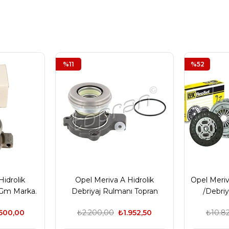
%11
%52
Hidrolik
Opel Meriva A Hidrolik
Opel Meriv
 Gm Marka.
Debriyaj Rulmanı Topran
/Debriy
Marka.
Rulmanı
500,00
₺2.200,00
₺1.952,50
₺10.82