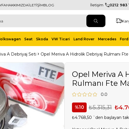
İletişim
0212 983 1
YFA
HAKKIMIZDA
İLETİŞİM
BLOG
Kar
Volkswagen
Seat
Skoda
VW Ticari
Land Rover
Mercedes
Ford 
va A Debriyaj Seti
Opel Meriva A Hidrolik Debriyaj Rulmanı Fte
Opel Meriva A H
Rulmanı Fte Ma
0.0
₺5.315,31
₺4.7
10
₺4.768,50
`den başlayan taks