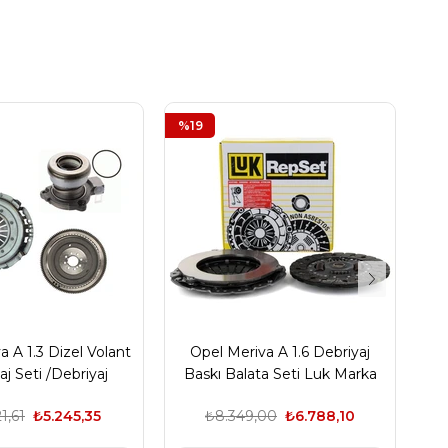
%19
%
a A 1.3 Dizel Volant
Opel Meriva A 1.6 Debriyaj
aj Seti /Debriyaj
Baskı Balata Seti Luk Marka
B
 Seti.Luk Marka
1,61
₺5.245,35
₺8.349,00
₺6.788,10