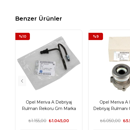
Benzer Ürünler
%10
%9
Opel Meriva A Debriyaj
Opel Meriva A 
Rulman Rekoru Gm Marka
Debriyaj Rulmanı
₺1.155,00
₺1.045,00
₺6.050,00
₺5.