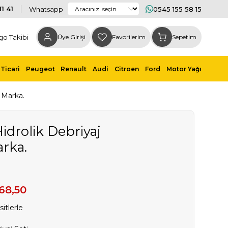
1 41
Whatsapp
0545 155 58 15
go Takibi
Üye Girişi
Favorilerim
Sepetim
Ticari
Peugeot
Renault
Audi
Citroen
Ford
Motor Yağı
 Marka.
idrolik Debriyaj
rka.
68,50
itlerle