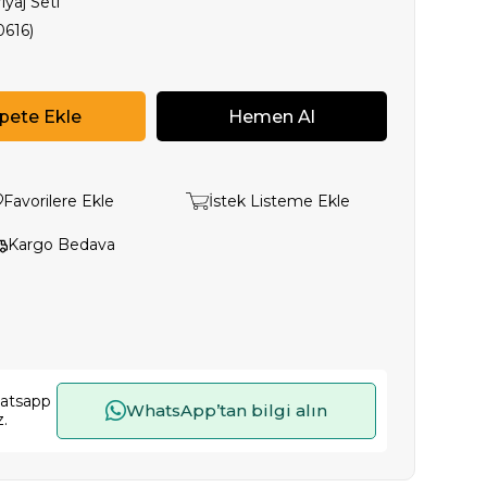
yaj Seti
0616)
Favorilere Ekle
İstek Listeme Ekle
Kargo Bedava
hatsapp
WhatsApp’tan bilgi alın
z.