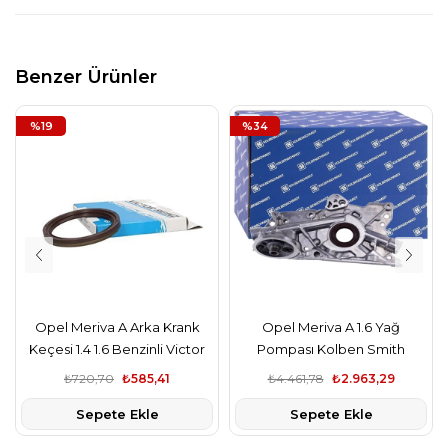
Benzer Ürünler
%19
%34
Opel Meriva A Arka Krank
Opel Meriva A 1.6 Yağ
Keçesi 1.4 1.6 Benzinli Victor
Pompası Kolben Smith
Reinz,
₺720,70
₺585,41
₺4.461,78
₺2.963,29
Sepete Ekle
Sepete Ekle