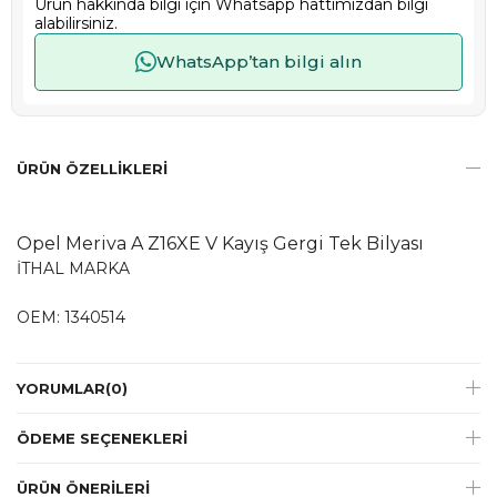
Ürün hakkında bilgi için Whatsapp hattımızdan bilgi
alabilirsiniz.
WhatsApp’tan bilgi alın
ÜRÜN ÖZELLIKLERI
Opel Meriva A Z16XE V Kayış Gergi Tek Bilyası
İTHAL MARKA
OEM: 1340514
YORUMLAR
(0)
ÖDEME SEÇENEKLERI
ÜRÜN ÖNERILERI