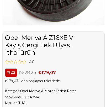
Opel Meriva A Z16XE V
Kayış Gergi Tek Bilyası
İthal ürün
0.0
₺228,23
₺179,07
22
₺179,07
`den başlayan taksitlerle
Kategori:
Opel Meriva A Motor Yedek Parça
Stok Kodu
(1340514)
Marka
:
İTHAL