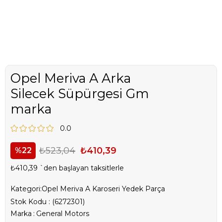
Opel Meriva A Arka
Silecek Süpürgesi Gm
marka
0.0
₺523,04
₺410,39
22
₺410,39
`den başlayan taksitlerle
Kategori:
Opel Meriva A Karoseri Yedek Parça
Stok Kodu
(6272301)
Marka
:
General Motors