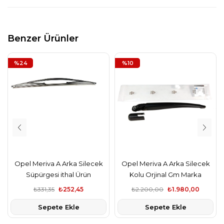
Benzer Ürünler
%24
%10
Opel Meriva A Arka Silecek
Opel Meriva A Arka Silecek
Süpürgesi ithal Ürün
Kolu Orjinal Gm Marka
₺331,35
₺252,45
₺2.200,00
₺1.980,00
Sepete Ekle
Sepete Ekle