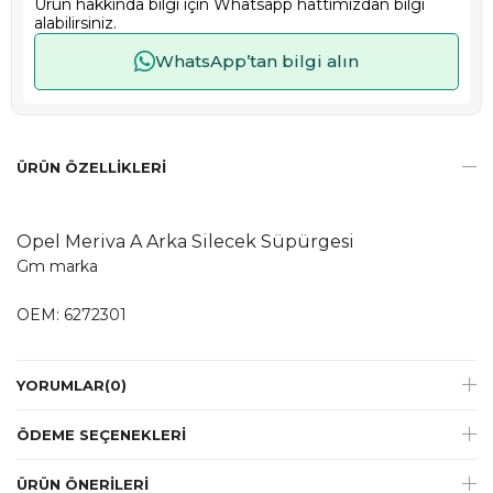
Ürün hakkında bilgi için Whatsapp hattımızdan bilgi
alabilirsiniz.
WhatsApp’tan bilgi alın
ÜRÜN ÖZELLIKLERI
Opel Meriva A Arka Silecek Süpürgesi
Gm marka
OEM: 6272301
YORUMLAR
(0)
ÖDEME SEÇENEKLERI
ÜRÜN ÖNERILERI