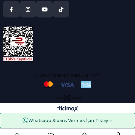
© 2018, yedekparcabudur..com
Whatsapp Sipariş Vermek İçin Tıklayın
Çerez Kullanımı