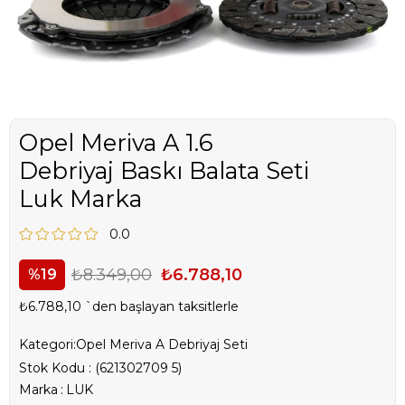
Opel Meriva A 1.6
Debriyaj Baskı Balata Seti
Luk Marka
0.0
₺8.349,00
₺6.788,10
19
₺6.788,10
`den başlayan taksitlerle
Kategori:
Opel Meriva A Debriyaj Seti
Stok Kodu
(621302709 5)
Marka
:
LUK