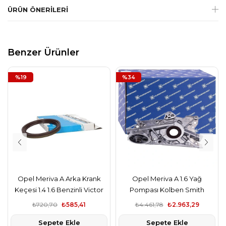
ÜRÜN ÖNERILERI
Benzer Ürünler
%19
%34
Opel Meriva A Arka Krank
Opel Meriva A 1.6 Yağ
Keçesi 1.4 1.6 Benzinli Victor
Pompası Kolben Smith
Reinz,
₺720,70
₺585,41
₺4.461,78
₺2.963,29
Sepete Ekle
Sepete Ekle