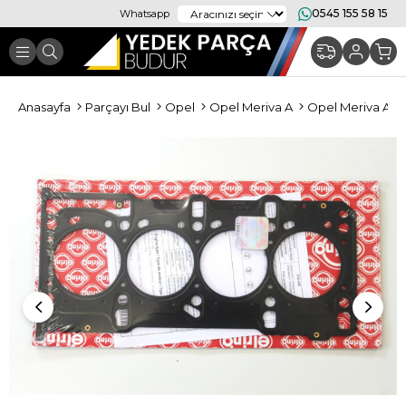
0545 155 58 15
Whatsapp
Anasayfa
Parçayı Bul
Opel
Opel Meriva A
Opel Meriva A M