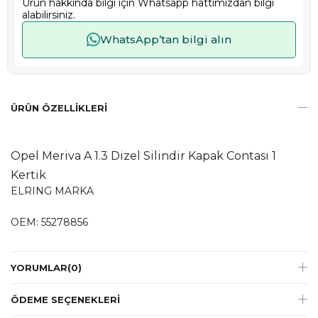
Ürün hakkında bilgi için Whatsapp hattımızdan bilgi
alabilirsiniz.
WhatsApp’tan bilgi alın
ÜRÜN ÖZELLIKLERI
Opel Meriva A 1.3 Dizel Silindir Kapak Contası 1
Kertik
ELRING MARKA
OEM: 55278856
YORUMLAR
(0)
ÖDEME SEÇENEKLERI