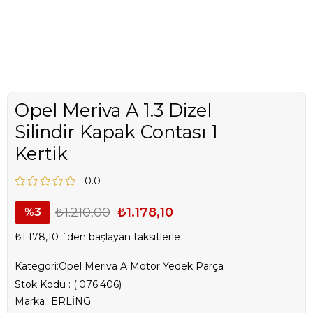
Opel Meriva A 1.3 Dizel
Silindir Kapak Contası 1
Kertik
0.0
₺1.210,00
₺1.178,10
3
₺1.178,10
`den başlayan taksitlerle
Kategori:
Opel Meriva A Motor Yedek Parça
Stok Kodu
(.076.406)
Marka
:
ERLİNG