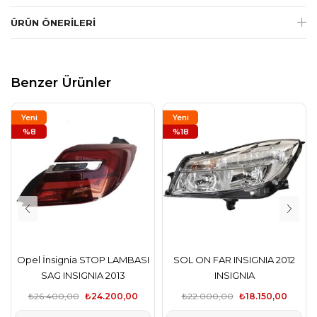
ÜRÜN ÖNERILERI
Benzer Ürünler
Yeni
Yeni
Ürün
%8
Ürün
%18
Opel İnsignia STOP LAMBASI
SOL ON FAR INSIGNIA 2012
SAG INSIGNIA 2013
INSIGNIA
₺26.400,00
₺24.200,00
₺22.000,00
₺18.150,00