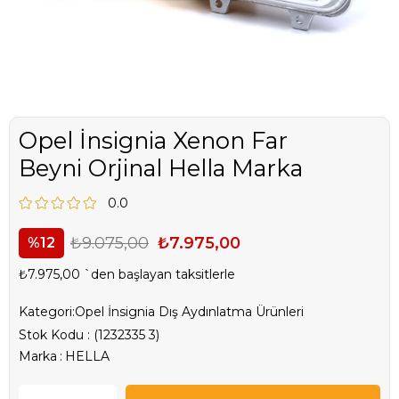
Opel İnsignia Xenon Far
Beyni Orjinal Hella Marka
0.0
₺9.075,00
₺7.975,00
12
₺7.975,00
`den başlayan taksitlerle
Kategori:
Opel İnsignia Dış Aydınlatma Ürünleri
Stok Kodu
(1232335 3)
Marka
:
HELLA