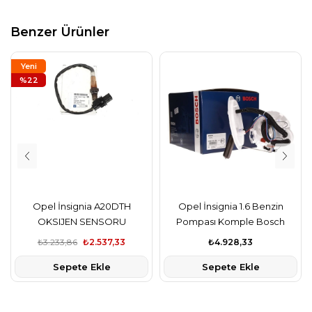
Benzer Ürünler
Yeni
Ürün
%22
Opel İnsignia A20DTH
Opel İnsignia 1.6 Benzin
OKSIJEN SENSORU
Pompası Komple Bosch
KATALIZATOR
Marka
₺3.233,86
₺2.537,33
₺4.928,33
Sepete Ekle
Sepete Ekle