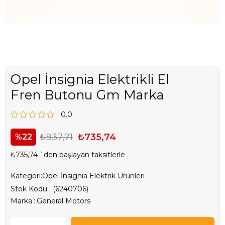
Opel İnsignia Elektrikli El
Fren Butonu Gm Marka
0.0
₺937,71
₺735,74
22
₺735,74
`den başlayan taksitlerle
Kategori:
Opel İnsignia Elektrik Ürünleri
Stok Kodu
(6240706)
Marka
:
General Motors