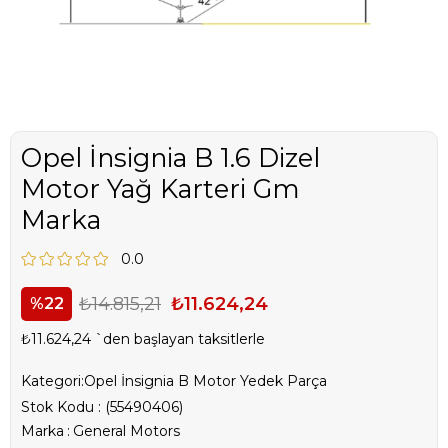
Opel İnsignia B 1.6 Dizel
Motor Yağ Karteri Gm
Marka
0.0
₺14.815,21
₺11.624,24
22
₺11.624,24
`den başlayan taksitlerle
Kategori:
Opel İnsignia B Motor Yedek Parça
Stok Kodu
(55490406)
Marka
:
General Motors