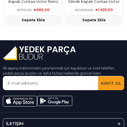
Kapak Contası Victor Reinz
Silindir Kapak Contası Victor
Marka
Reinz Marka
₺770,00
₺660,00
₺2.200,00
₺1.925,00
Sepete Ekle
Sepete Ekle
İlk sipariş indiriminden yararlanmak için kaydolun ve özel teklifler,
yedek parça ipuçları ve daha fazlası hakkında güncel kalın.
KAYIT OL
İLETİŞİM