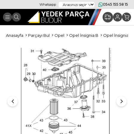
0545 155 58 15
Whatsapp
Anasayfa
Parçayı Bul
Opel
Opel İnsignia B
Opel İnsignia 