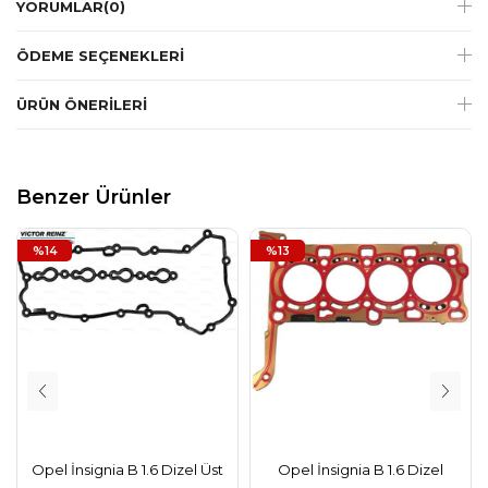
YORUMLAR
(0)
ÖDEME SEÇENEKLERI
ÜRÜN ÖNERILERI
Benzer Ürünler
%14
%13
Opel İnsignia B 1.6 Dizel Üst
Opel İnsignia B 1.6 Dizel