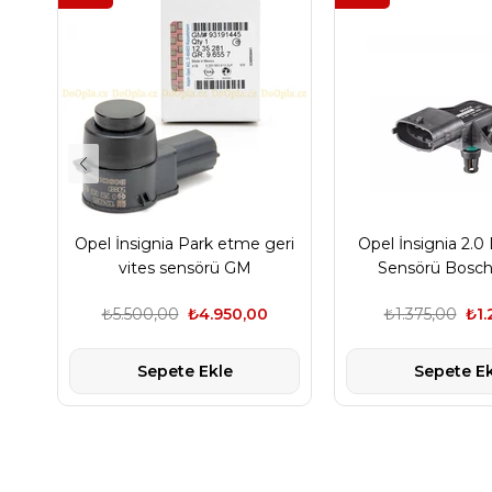
Opel İnsignia Park etme geri
Opel İnsignia 2.0
vites sensörü GM
Sensörü Bosch
₺5.500,00
₺4.950,00
₺1.375,00
₺1.
Sepete Ekle
Sepete Ek