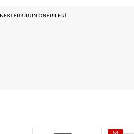
NEKLERI
ÜRÜN ÖNERILERI
%9