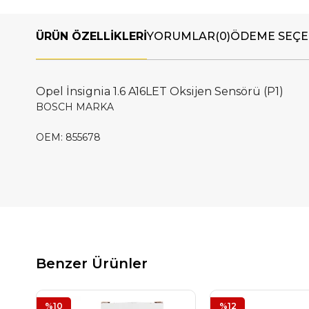
ÜRÜN ÖZELLIKLERI
YORUMLAR
(0)
ÖDEME SEÇE
Opel İnsignia 1.6 A16LET Oksijen Sensörü (P1)
BOSCH MARKA
OEM: 855678
Benzer Ürünler
%10
%12