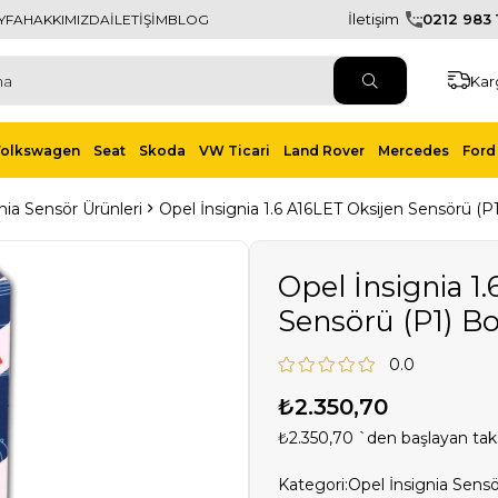
İletişim
0212 983 1
YFA
HAKKIMIZDA
İLETİŞİM
BLOG
Kar
Volkswagen
Seat
Skoda
VW Ticari
Land Rover
Mercedes
Ford 
nia Sensör Ürünleri
Opel İnsignia 1.6 A16LET Oksijen Sensörü (
Opel İnsignia 1
Sensörü (P1) B
0.0
₺2.350,70
₺2.350,70
`den başlayan taks
Kategori:
Opel İnsignia Sensö