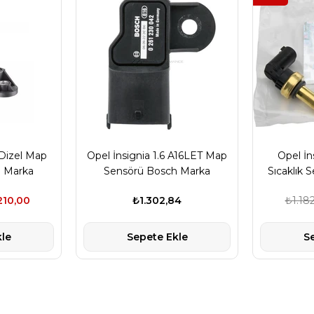
 Dizel Map
Opel İnsignia 1.6 A16LET Map
Opel İns
 Marka
Sensörü Bosch Marka
Sıcaklık 
210,00
₺1.302,84
₺1.18
le
Sepete Ekle
S