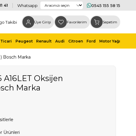
1 41
Whatsapp
0545 155 58 15
go Takibi
Üye Girişi
Favorilerim
Sepetim
Ticari
Peugeot
Renault
Audi
Citroen
Ford
Motor Yağı
P1) Bosch Marka
.6 A16LET Oksijen
osch Marka
itlerle
r Ürünleri