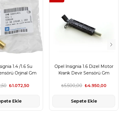
ignia 1.4 /1.6 Su
Opel İnsignia 1.6 Dizel Motor
Op
Sensörü Orjinal Gm
Krank Devir Sensörü Gm
Su
Marka
Marka
2,50
₺1.072,50
₺5.500,00
₺4.950,00
epete Ekle
Sepete Ekle