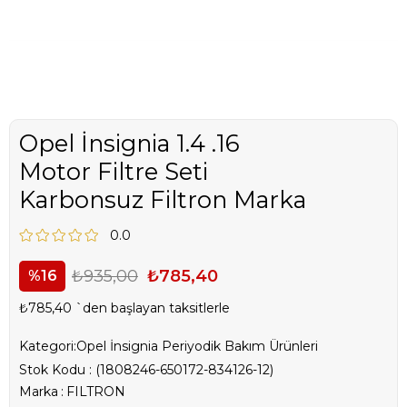
Opel İnsignia 1.4 .16
Motor Filtre Seti
Karbonsuz Filtron Marka
0.0
₺935,00
₺785,40
16
₺785,40
`den başlayan taksitlerle
Kategori:
Opel İnsignia Periyodik Bakım Ürünleri
Stok Kodu
(1808246-650172-834126-12)
Marka
:
FILTRON