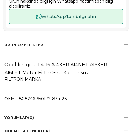
Ürün hakkında bilgi için Whatsapp hattımızdan bilgi
alabilirsiniz.
WhatsApp’tan bilgi alın
ÜRÜN ÖZELLIKLERI
Opel İnsignia 1.4 .16 A14XER A14NET A16XER
A16LET Motor Filtre Seti Karbonsuz
FILTRON MARKA
OEM: 1808246-650172-834126
YORUMLAR
(0)
ÖDEME SEÇENEKLERI