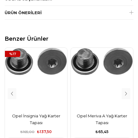
ÜRÜN ÖNERILERI
Benzer Ürünler
%17
Opel İnsignia Yağ Karter
Opel Meriva A Yağ Karter
Tapası
Tapası
₺165,00
₺137,50
₺65,45