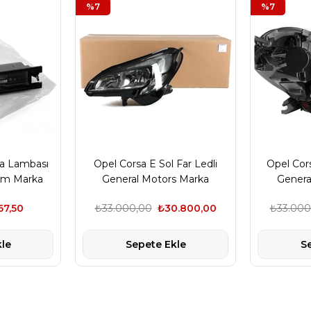
%7
%7
ka Lambası
Opel Corsa E Sol Far Ledli
Opel Cors
Gm Marka
General Motors Marka
Genera
67,50
₺33.000,00
₺30.800,00
₺33.000
le
Sepete Ekle
S