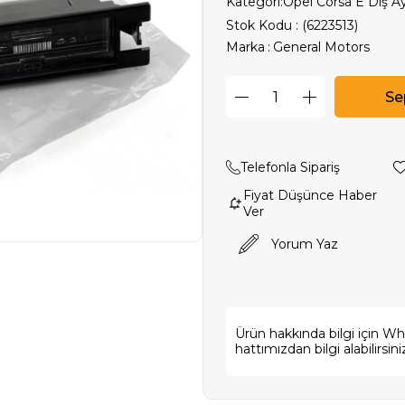
Kategori:
Opel Corsa E Dış A
Stok Kodu
(6223513)
Marka
:
General Motors
Telefonla Sipariş
Fiyat Düşünce Haber
Ver
Yorum Yaz
Ürün hakkında bilgi için W
hattımızdan bilgi alabilirsini