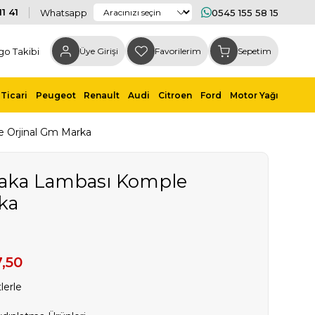
1 41
Whatsapp
0545 155 58 15
go Takibi
Üye Girişi
Favorilerim
Sepetim
Ticari
Peugeot
Renault
Audi
Citroen
Ford
Motor Yağı
e Orjinal Gm Marka
laka Lambası Komple
ka
,50
lerle