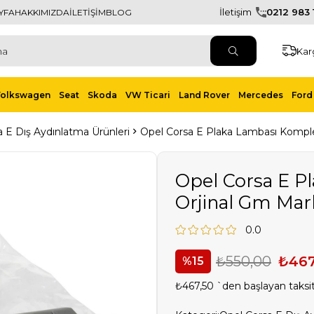
İletişim
0212 983 1
YFA
HAKKIMIZDA
İLETİŞİM
BLOG
Kar
Volkswagen
Seat
Skoda
VW Ticari
Land Rover
Mercedes
Ford 
 E Dış Aydınlatma Ürünleri
Opel Corsa E Plaka Lambası Kompl
Opel Corsa E P
Orjinal Gm Mar
0.0
₺550,00
₺467
15
₺467,50
`den başlayan taksit