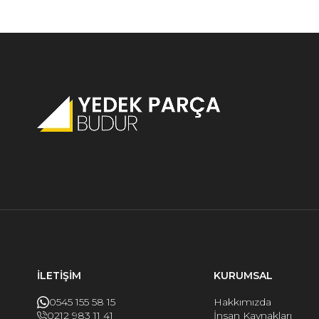
İLETİŞİM
KURUMSAL
0545 155 58 15
Hakkımızda
0212 983 11 41
İnsan Kaynakları