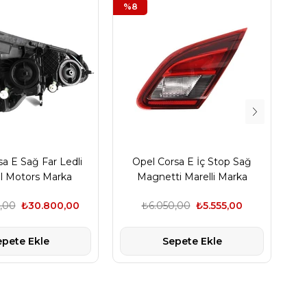
%8
%1
a E Sağ Far Ledli
Opel Corsa E İç Stop Sağ
l Motors Marka
Magnetti Marelli Marka
M
,00
₺30.800,00
₺6.050,00
₺5.555,00
epete Ekle
Sepete Ekle