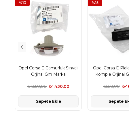
%13
%15
Opel Corsa E Çamurluk Sinyali
Opel Corsa E Pla
Orjinal Gm Marka
Komple Orjinal 
₺1.650,00
₺1.430,00
₺550,00
₺4
Sepete Ekle
Sepete Ek