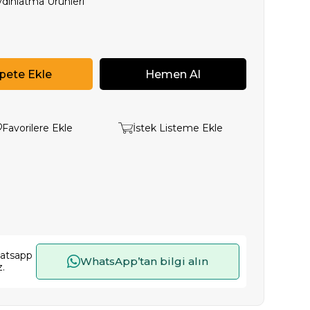
ydınlatma Ürünleri
Favorilere Ekle
İstek Listeme Ekle
hatsapp
WhatsApp’tan bilgi alın
z.