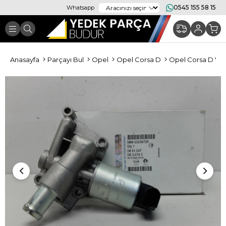
0545 155 58 15
Whatsapp
Anasayfa
Parçayı Bul
Opel
Opel Corsa D
Opel Corsa D Val