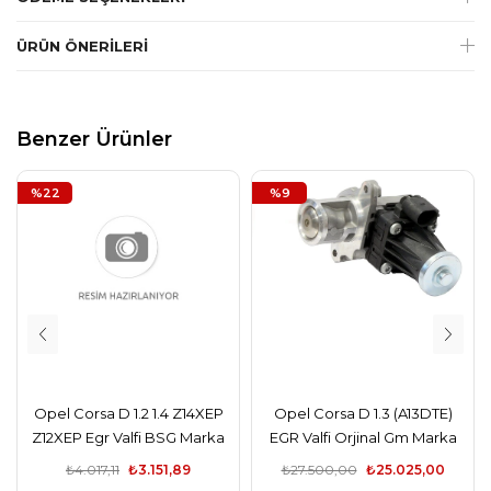
ÜRÜN ÖNERILERI
Benzer Ürünler
%22
%9
Opel Corsa D 1.2 1.4 Z14XEP
Opel Corsa D 1.3 (A13DTE)
Z12XEP Egr Valfi BSG Marka
EGR Valfi Orjinal Gm Marka
₺4.017,11
₺3.151,89
₺27.500,00
₺25.025,00