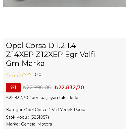
Opel Corsa D 1.2 1.4
Z14XEP Z12XEP Egr Valfi
Gm Marka
0.0
₺22.990,00
₺22.832,70
1
₺22.832,70
`den başlayan taksitlerle
Kategori:
Opel Corsa D Valf Yedek Parça
Stok Kodu
(5851057)
Marka
:
General Motors