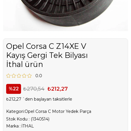
Opel Corsa C Z14XE V
Kayış Gergi Tek Bilyası
İthal ürün
0.0
₺270,54
₺212,27
22
₺212,27
`den başlayan taksitlerle
Kategori:
Opel Corsa C Motor Yedek Parça
Stok Kodu
(1340514)
Marka
:
İTHAL