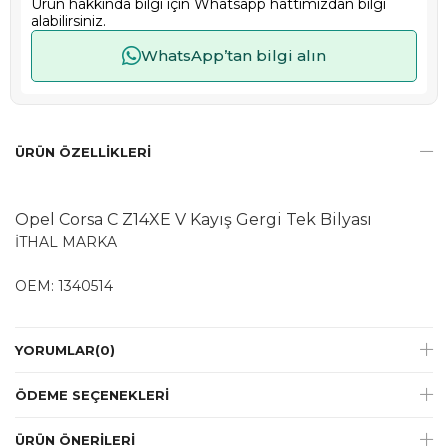
Ürün hakkında bilgi için Whatsapp hattımızdan bilgi
alabilirsiniz.
WhatsApp’tan bilgi alın
ÜRÜN ÖZELLIKLERI
Opel Corsa C Z14XE V Kayış Gergi Tek Bilyası
İTHAL MARKA
OEM: 1340514
YORUMLAR
(0)
ÖDEME SEÇENEKLERI
ÜRÜN ÖNERILERI