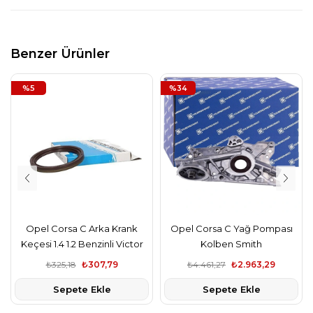
Benzer Ürünler
%5
%34
Opel Corsa C Arka Krank
Opel Corsa C Yağ Pompası
Keçesi 1.4 1.2 Benzinli Victor
Kolben Smith
Reinz,
₺325,18
₺307,79
₺4.461,27
₺2.963,29
Sepete Ekle
Sepete Ekle