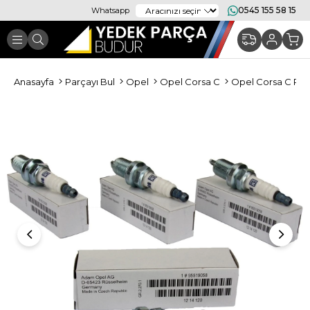
0545 155 58 15
Whatsapp
Anasayfa
Parçayı Bul
Opel
Opel Corsa C
Opel Corsa C Per