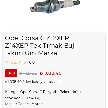
Opel Corsa C Z12XEP
Z14XEP Tek Tırnak Buji
takım Gm Marka
0.0
₺1.155,00
₺1.038,40
10
₺1.038,40
`den başlayan taksitlerle
Kategori:
Opel Corsa C Periyodik Bakım Ürünleri
Stok Kodu
(1214031)
Marka
:
General Motors