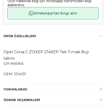
Ürün hakkında bilgi için Whatsapp hattımızdan bilgi
alabilirsiniz.
WhatsApp’tan bilgi alın
ÜRÜN ÖZELLIKLERI
Opel Corsa C Z12XEP Z14XEP Tek Tırnak Buji
takım
GM MARKA
OEM: 1214031
YORUMLAR
(0)
ÖDEME SEÇENEKLERI