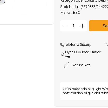
Kategori:
Opel Corsa C Debriy
Stok Kodu
(5679333/24422
Marka
:
BSG
Telefonla Sipariş
Fiyat Düşünce Haber
Ver
Yorum Yaz
Ürün hakkında bilgi için W
hattımızdan bilgi alabilirsini