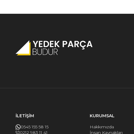
İLETİŞİM
KURUMSAL
0545 155 58 15
Hakkımızda
0212 983 11 41
İnsan Kaynakları