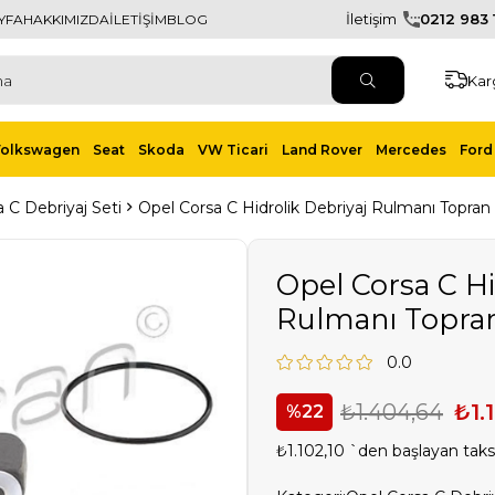
İletişim
0212 983 1
YFA
HAKKIMIZDA
İLETİŞİM
BLOG
Kar
Volkswagen
Seat
Skoda
VW Ticari
Land Rover
Mercedes
Ford 
 C Debriyaj Seti
Opel Corsa C Hidrolik Debriyaj Rulmanı Topran
Opel Corsa C Hi
Rulmanı Topra
0.0
₺1.404,64
₺1.
22
₺1.102,10
`den başlayan taksi