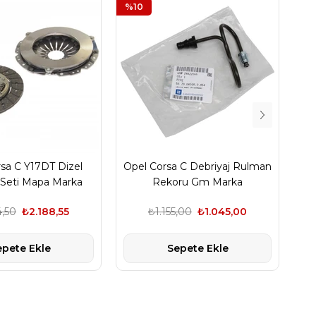
%10
%2
sa C Y17DT Dizel
Opel Corsa C Debriyaj Rulman
Op
 Seti Mapa Marka
Rekoru Gm Marka
4,50
₺2.188,55
₺1.155,00
₺1.045,00
epete Ekle
Sepete Ekle