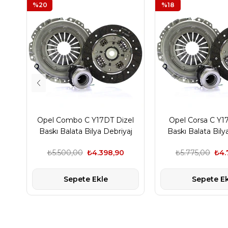
%20
%18
Opel Combo C Y17DT Dizel
Opel Corsa C Y1
Baskı Balata Bilya Debriyaj
Baskı Balata Bily
Seti Luk Marka
Seti Luk M
₺5.500,00
₺4.398,90
₺5.775,00
₺4.
Sepete Ekle
Sepete Ek