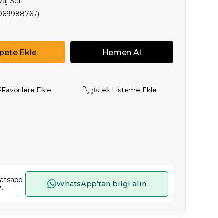
aj Seti
069988767)
Favorilere Ekle
İstek Listeme Ekle
hatsapp
WhatsApp’tan bilgi alın
z.