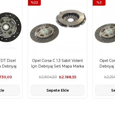
%22
%3
7DT Dizel
Opel Corsa C 1.3 Sabit Volant
Opel Cor
a Debriyaj
İçin Debriyaj Seti Mapa Marka
Debriyaj
arka
730,00
₺2.804,50
₺2.188,55
₺2.25
le
Sepete Ekle
S