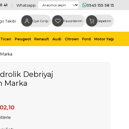
1 41
Whatsapp
0545 155 58 15
go Takibi
Üye Girişi
Favorilerim
Sepetim
Ticari
Peugeot
Renault
Audi
Citroen
Ford
Motor Yağı
 Marka
drolik Debriyaj
n Marka
102,10
tlerle