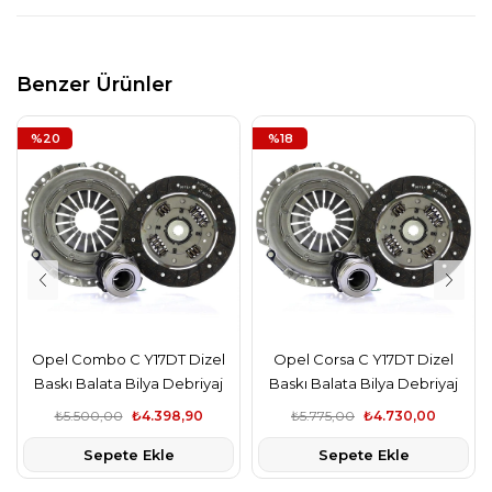
Benzer Ürünler
%20
%18
Opel Combo C Y17DT Dizel
Opel Corsa C Y17DT Dizel
Baskı Balata Bilya Debriyaj
Baskı Balata Bilya Debriyaj
Seti Luk Marka
Seti Luk Marka
₺5.500,00
₺4.398,90
₺5.775,00
₺4.730,00
Sepete Ekle
Sepete Ekle