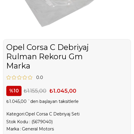
Opel Corsa C Debriyaj
Rulman Rekoru Gm
Marka
0.0
₺1.155,00
₺1.045,00
10
₺1.045,00
`den başlayan taksitlerle
Kategori:
Opel Corsa C Debriyaj Seti
Stok Kodu
(5679040)
Marka
:
General Motors