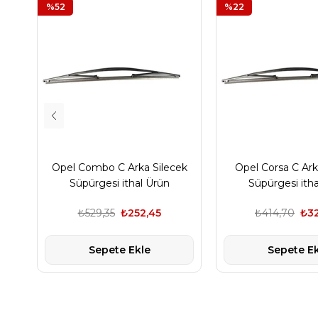
%52
%22
Opel Combo C Arka Silecek
Opel Corsa C Ark
Süpürgesi ithal Ürün
Süpürgesi ith
₺529,35
₺252,45
₺414,70
₺32
Sepete Ekle
Sepete Ek