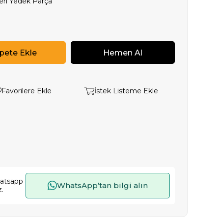
eri Yedek Parça
Favorilere Ekle
İstek Listeme Ekle
hatsapp
WhatsApp’tan bilgi alın
z.