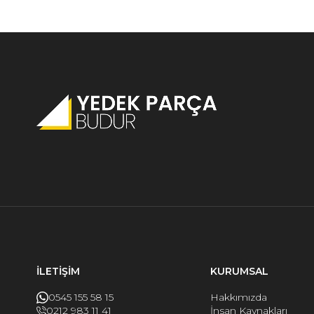
İLETİŞİM
KURUMSAL
0545 155 58 15
Hakkımızda
0212 983 11 41
İnsan Kaynakları