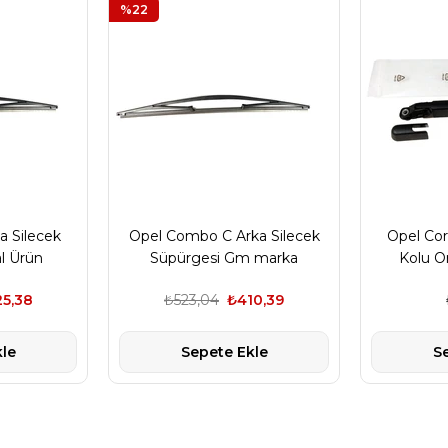
%22
a Silecek
Opel Combo C Arka Silecek
Opel Cor
al Ürün
Süpürgesi Gm marka
Kolu O
5,38
₺523,04
₺410,39
le
Sepete Ekle
S