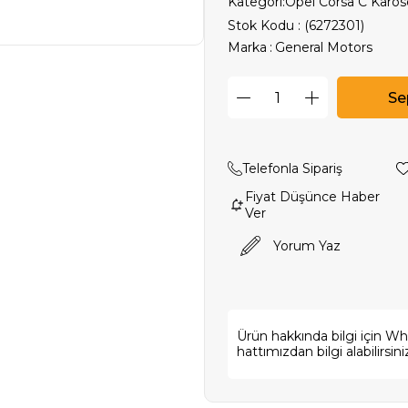
Kategori:
Opel Corsa C Karos
Stok Kodu
(6272301)
Marka
:
General Motors
Telefonla Sipariş
Fiyat Düşünce Haber
Ver
Yorum Yaz
Ürün hakkında bilgi için W
hattımızdan bilgi alabilirsini