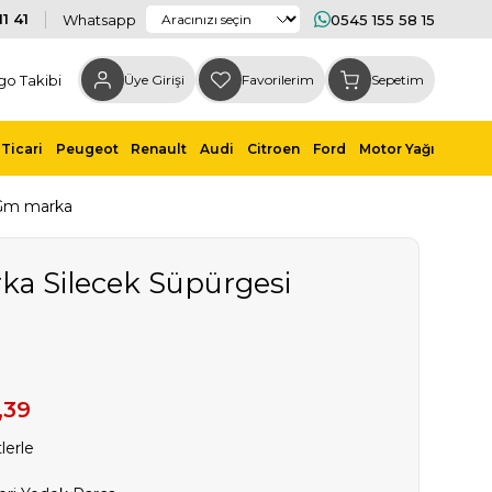
1 41
Whatsapp
0545 155 58 15
go Takibi
Üye Girişi
Favorilerim
Sepetim
Ticari
Peugeot
Renault
Audi
Citroen
Ford
Motor Yağı
 Gm marka
rka Silecek Süpürgesi
,39
lerle