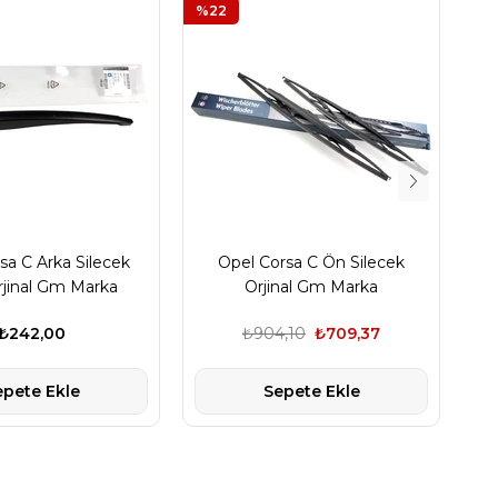
%22
%
sa C Arka Silecek
Opel Corsa C Ön Silecek
Op
rjinal Gm Marka
Orjinal Gm Marka
₺242,00
₺904,10
₺709,37
epete Ekle
Sepete Ekle