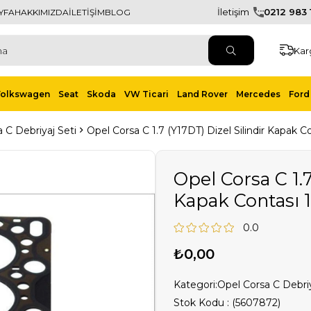
İletişim
0212 983 1
YFA
HAKKIMIZDA
İLETİŞİM
BLOG
Kar
Volkswagen
Seat
Skoda
VW Ticari
Land Rover
Mercedes
Ford 
 C Debriyaj Seti
Opel Corsa C 1.7 (Y17DT) Dizel Silindir Kapak C
Opel Corsa C 1.7
Kapak Contası 
0.0
₺0,00
Kategori:
Opel Corsa C Debriy
Stok Kodu
(5607872)