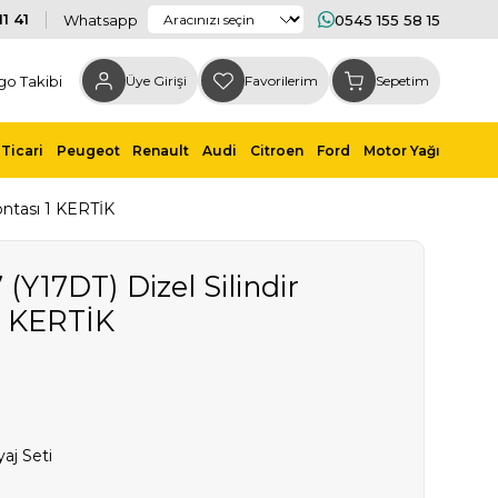
1 41
Whatsapp
0545 155 58 15
go Takibi
Üye Girişi
Favorilerim
Sepetim
Ticari
Peugeot
Renault
Audi
Citroen
Ford
Motor Yağı
ontası 1 KERTİK
 (Y17DT) Dizel Silindir
1 KERTİK
aj Seti