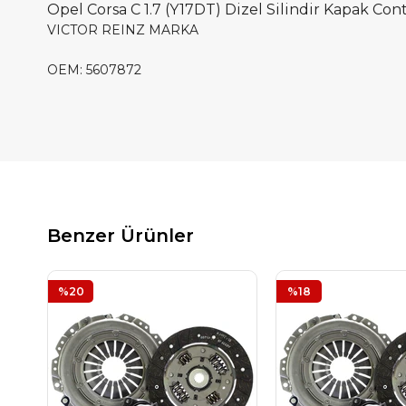
Opel Corsa C 1.7 (Y17DT) Dizel Silindir Kapak Con
VICTOR REINZ MARKA
OEM: 5607872
Benzer Ürünler
%20
%18