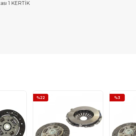
tası 1 KERTİK
%22
%3