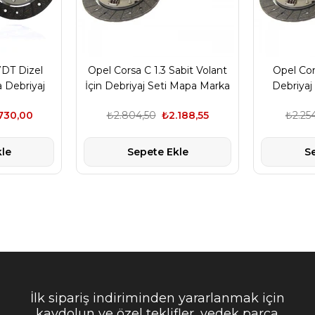
7DT Dizel
Opel Corsa C 1.3 Sabit Volant
Opel Cor
a Debriyaj
İçin Debriyaj Seti Mapa Marka
Debriyaj
arka
730,00
₺2.804,50
₺2.188,55
₺2.25
le
Sepete Ekle
S
İlk sipariş indiriminden yararlanmak için
kaydolun ve özel teklifler, yedek parça