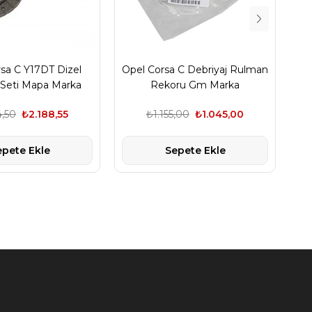
sa C Y17DT Dizel
Opel Corsa C Debriyaj Rulman
Op
 Seti Mapa Marka
Rekoru Gm Marka
4,50
₺2.188,55
₺1.155,00
₺1.045,00
epete Ekle
Sepete Ekle