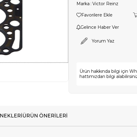
Marka
:
Victor Reinz
Favorilere Ekle
Gelince Haber Ver
Yorum Yaz
Ürün hakkında bilgi için W
hattımızdan bilgi alabilirsini
NEKLERI
ÜRÜN ÖNERILERI