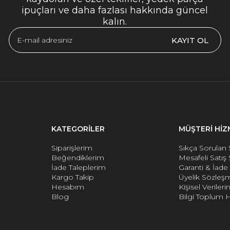
ipuçları ve daha fazlası hakkında güncel
kalın.
KAYIT OL
KATEGORİLER
MÜŞTERİ HİZ
Siparişlerim
Sıkça Sorulan 
Beğendiklerim
Mesafeli Satış
İade Taleplerim
Garanti & İad
Kargo Takip
Üyelik Sözleş
Hesabım
Kişisel Verile
Blog
Bilgi Toplum H