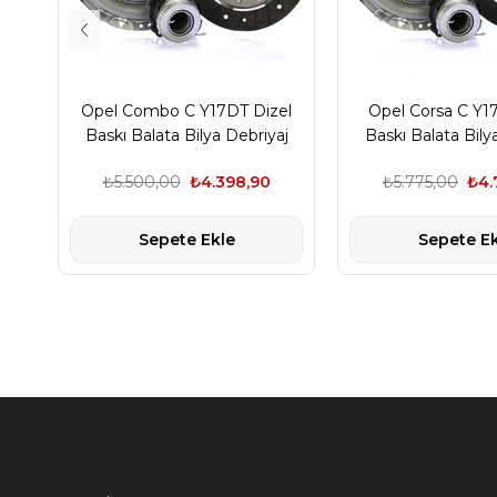
Opel Combo C Y17DT Dizel
Opel Corsa C Y1
Baskı Balata Bilya Debriyaj
Baskı Balata Bily
Seti Luk Marka
Seti Luk M
₺5.500,00
₺4.398,90
₺5.775,00
₺4.
Sepete Ekle
Sepete Ek