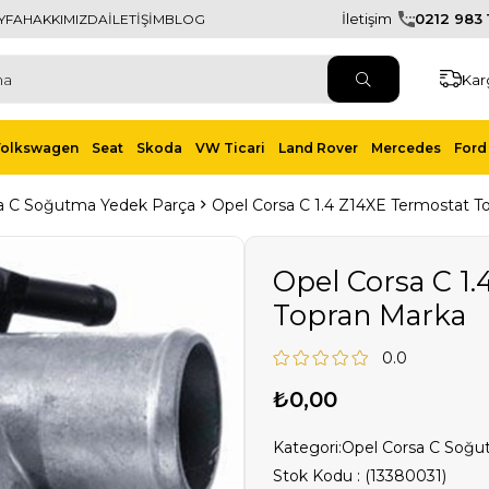
İletişim
0212 983 1
YFA
HAKKIMIZDA
İLETİŞİM
BLOG
Kar
Volkswagen
Seat
Skoda
VW Ticari
Land Rover
Mercedes
Ford 
a C Soğutma Yedek Parça
Opel Corsa C 1.4 Z14XE Termostat T
Opel Corsa C 1
Topran Marka
0.0
₺0,00
Kategori:
Opel Corsa C Soğu
Stok Kodu
(13380031)