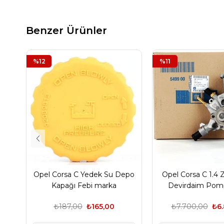
Benzer Ürünler
%12
%11
Opel Corsa C Yedek Su Depo
Opel Corsa C 1.4
Kapağı Febi marka
Devirdaim Pom
Marka
₺187,00
₺165,00
₺7.700,00
₺6