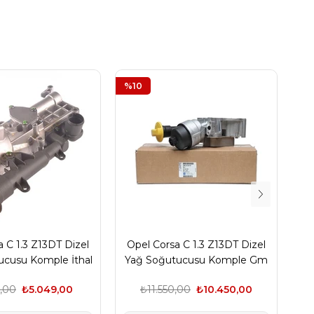
%10
%1
 C 1.3 Z13DT Dizel
Opel Corsa C 1.3 Z13DT Dizel
Op
ucusu Komple İthal
Yağ Soğutucusu Komple Gm
Marka
,00
₺5.049,00
₺11.550,00
₺10.450,00