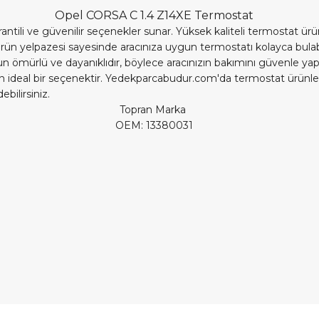
Opel CORSA C 1.4 Z14XE Termostat
i ve güvenilir seçenekler sunar. Yüksek kaliteli termostat ürünler
rün yelpazesi sayesinde aracınıza uygun termostatı kolayca bulabili
ömürlü ve dayanıklıdır, böylece aracınızın bakımını güvenle yapab
çin ideal bir seçenektir. Yedekparcabudur.com'da termostat ürünle
bilirsiniz.
Topran Marka
OEM: 13380031