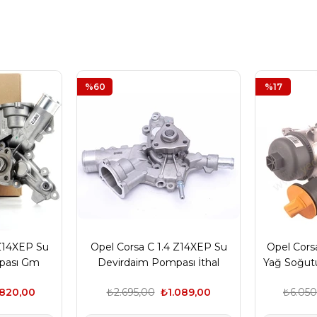
%60
%17
 Z14XEP Su
Opel Corsa C 1.4 Z14XEP Su
Opel Corsa
pası Gm
Devirdaim Pompası İthal
Yağ Soğut
Marka
.820,00
₺2.695,00
₺1.089,00
₺6.050