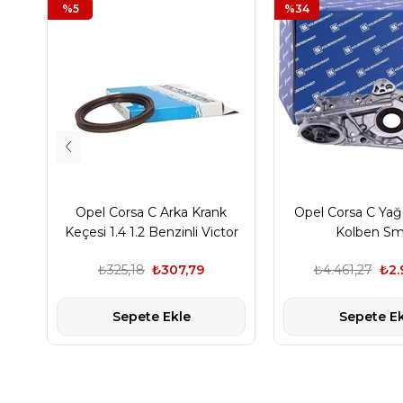
%5
%34
Opel Corsa C Arka Krank
Opel Corsa C Ya
Keçesi 1.4 1.2 Benzinli Victor
Kolben Sm
Reinz,
₺325,18
₺307,79
₺4.461,27
₺2.
Sepete Ekle
Sepete Ek