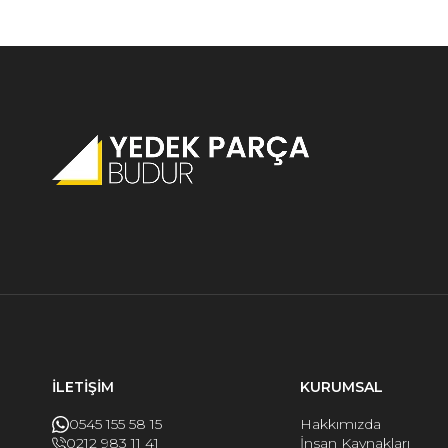
İLETİŞİM
KURUMSAL
0545 155 58 15
Hakkımızda
0212 983 11 41
İnsan Kaynakları