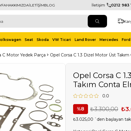
İletişim
0212 983 1
YFA
HAKKIMIZDA
İLETİŞİM
BLOG
Kar
Volkswagen
Seat
Skoda
VW Ticari
Land Rover
Mercedes
Ford 
a C Motor Yedek Parça
Opel Corsa C 1.3 Dizel Motor Üst Takım
Opel Corsa C 1.
Takım Conta El
0.0
₺3.300,00
₺3.
8
₺3.025,00
`den başlayan taks