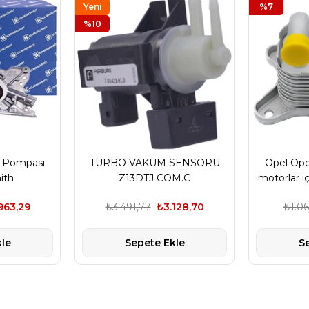
Yeni
%7
Ürün
%10
ğ Pompası
TURBO VAKUM SENSORU
Opel Opel
ith
Z13DTJ COM.C
motorlar i
963,29
₺3.491,77
₺3.128,70
₺1.06
le
Sepete Ekle
S