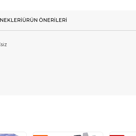
NEKLERI
ÜRÜN ÖNERILERI
siz