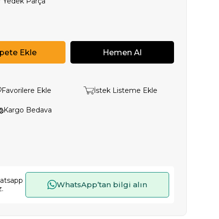
r Yedek Parça
Favorilere Ekle
İstek Listeme Ekle
Kargo Bedava
hatsapp
WhatsApp’tan bilgi alın
z.