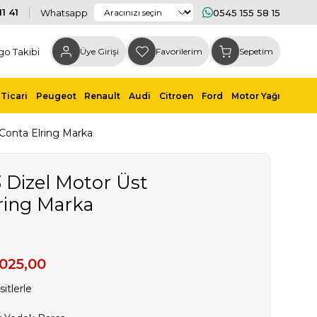
1 41
Whatsapp
0545 155 58 15
go Takibi
Üye Girişi
Favorilerim
Sepetim
Ticari
Peugeot
Renault
Audi
Citroen
Ford
Motor Yağı
 Conta Elring Marka
3 Dizel Motor Üst
ring Marka
025,00
itlerle