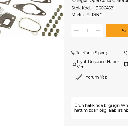
Kategori:
Opel Corsa C Moto
Stok Kodu
(1606458)
Marka
:
ELRİNG
Telefonla Sipariş
Fiyat Düşünce Haber
Ver
Yorum Yaz
Ürün hakkında bilgi için W
hattımızdan bilgi alabilirsini