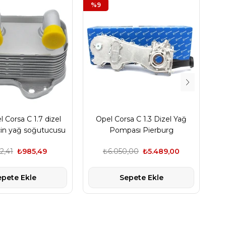
%9
%5
 Corsa C 1.7 dizel
Opel Corsa C 1.3 Dizel Yağ
Op
çin yağ soğutucusu
Pompası Pierburg
C
2,41
₺985,49
₺6.050,00
₺5.489,00
epete Ekle
Sepete Ekle