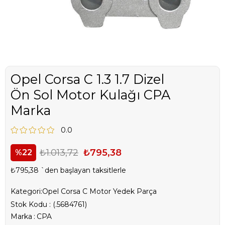
Opel Corsa C 1.3 1.7 Dizel
Ön Sol Motor Kulağı CPA
Marka
0.0
₺1.013,72
₺795,38
22
₺795,38
`den başlayan taksitlerle
Kategori:
Opel Corsa C Motor Yedek Parça
Stok Kodu
(.5684761)
Marka
:
CPA