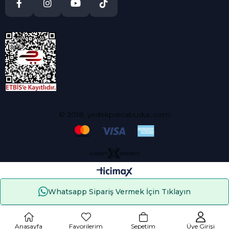
© 2018, yedekparcabudur..com
Whatsapp Sipariş Vermek İçin Tıklayın
Çerez Kullanımı
Anasayfa
Favorilerim
Sepetim
Üye Girişi