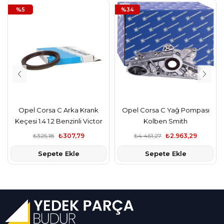
%5
%34
Opel Corsa C Arka Krank
Opel Corsa C Yağ Pompası
Keçesi 1.4 1.2 Benzinli Victor
Kolben Smith
Reinz,
₺325,18
₺307,79
₺4.461,27
₺2.963,29
Sepete Ekle
Sepete Ekle