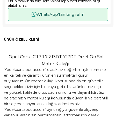
Ürün hakkında bilgi için Whatsapp hattımızdan bilgi
alabilirsiniz.
WhatsApp’tan bilgi alın
ÜRÜN ÖZELLIKLERI
Opel Corsa C 1.3 1.7 Z13DT Y17DT Dizel Ön Sol
Motor Kulağı
'Yedekparcabudur.com' olarak siz değerli müşterilerimize
en kaliteli ve garantili ürünleri sunmaktan gurur
duyuyoruz. Ön motor kulağı konusunda da en güvenilir
seçenekleri sizin için bir araya getirdik. Ürünlerimiz orijinal
ve yüksek kalitede olup, uzun ömürlü ve dayanıklıdır. Siz
de aracınızın motor kulağı konusunda güvenilir ve garantili
bir seçenek arıyorsanız, doğru adrestesiniz.
'Yedekparcabudur.com' ayrıcalığıyla güvenle alışveriş
yapabilir, aracınızın performansını arttırmak için gerekli