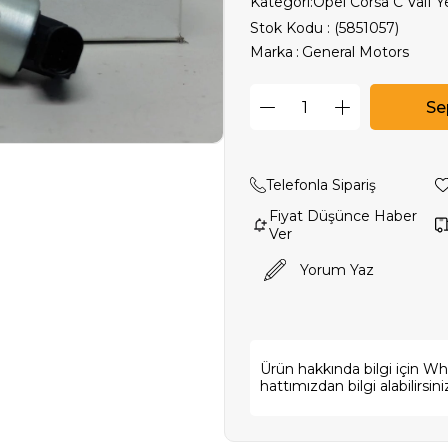
Kategori:
Opel Corsa C Valf 
Stok Kodu
(5851057)
Marka
:
General Motors
Telefonla Sipariş
Fiyat Düşünce Haber
Ver
Yorum Yaz
Ürün hakkında bilgi için W
hattımızdan bilgi alabilirsini