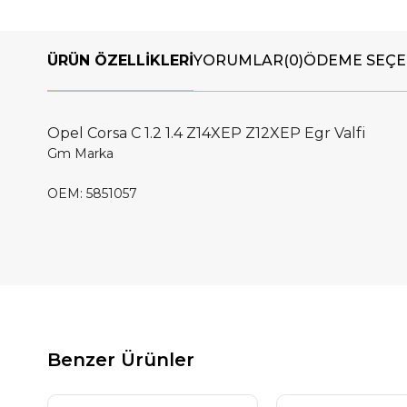
ÜRÜN ÖZELLIKLERI
YORUMLAR
(0)
ÖDEME SEÇE
Opel Corsa C 1.2 1.4 Z14XEP Z12XEP Egr Valfi
Gm Marka
OEM: 5851057
Benzer Ürünler