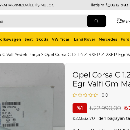
İletişim
0212 983 1
YFA
HAKKIMIZDA
İLETİŞİM
BLOG
Kar
Volkswagen
Seat
Skoda
VW Ticari
Land Rover
Mercedes
Ford 
a C Valf Yedek Parça
Opel Corsa C 1.2 1.4 Z14XEP Z12XEP Egr V
Opel Corsa C 1.
Egr Valfi Gm M
0.0
₺22.990,00
₺
1
₺22.832,70
`den başlayan tak