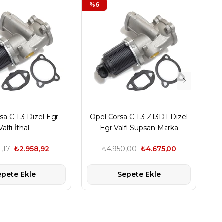
%6
%
sa C 1.3 Dizel Egr
Opel Corsa C 1.3 Z13DT Dizel
Valfi İthal
Egr Valfi Supsan Marka
Se
,17
₺2.958,92
₺4.950,00
₺4.675,00
epete Ekle
Sepete Ekle