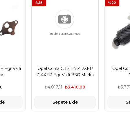
%15
%22
E Egr Valfi
Opel Corsa C 1.2 1.4 Z12XEP
Opel Cor
ka
Z14XEP Egr Valfi BSG Marka
00
₺4.017,11
₺3.410,00
₺3.771
le
Sepete Ekle
S