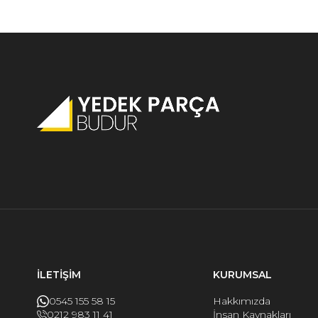
İLETİŞİM
KURUMSAL
0545 155 58 15
Hakkımızda
0212 983 11 41
İnsan Kaynakları