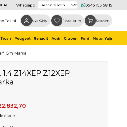
1 41
Whatsapp
0545 155 58 15
go Takibi
Üye Girişi
Favorilerim
Sepetim
Ticari
Peugeot
Renault
Audi
Citroen
Ford
Motor Yağı
alfi Gm Marka
2 1.4 Z14XEP Z12XEP
arka
22.832,70
sitlerle