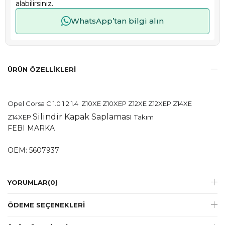
alabilirsiniz.
WhatsApp’tan bilgi alın
ÜRÜN ÖZELLIKLERI
Opel Corsa C 1.0 1.2 1.4 Z10XE Z10XEP Z12XE Z12XEP Z14XE
Silindir Kapak Saplaması
Z14XEP
Takım
FEBI MARKA
OEM: 5607937
YORUMLAR
(0)
ÖDEME SEÇENEKLERI