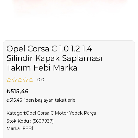
Opel Corsa C 1.0 1.2 1.4
Silindir Kapak Saplaması
Takım Febi Marka
0.0
₺515,46
₺515,46
`den başlayan taksitlerle
Kategori:
Opel Corsa C Motor Yedek Parça
Stok Kodu
(5607937)
Marka
:
FEBİ