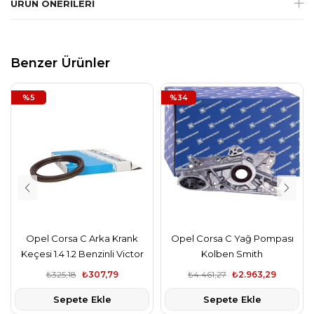
ÜRÜN ÖNERILERI
Benzer Ürünler
%5
%34
Opel Corsa C Arka Krank
Opel Corsa C Yağ Pompası
Keçesi 1.4 1.2 Benzinli Victor
Kolben Smith
Reinz,
₺325,18
₺307,79
₺4.461,27
₺2.963,29
Sepete Ekle
Sepete Ekle