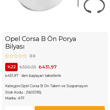
Opel Corsa B Ön Porya
Bilyası
0.0
₺550,55
₺431,97
22
₺431,97
`den başlayan taksitlerle
Kategori:
Opel Corsa B Ön Takım ve Süspansiyon
Stok Kodu
(1603195)
Marka
:
ATF