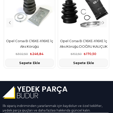
Opel Corsa B C16XE-X16XE İç
Opel Corsa B C16XE-X16XE İç
Aks Körüğü
Aks Körüğü DOĞRU KAUÇUK
₺302,50
₺246,84
₺192,50
₺170,50
Sepete Ekle
Sepete Ekle
İlk sipariş indiriminden yararlanmak için kaydolun ve özel teklifler,
yedek parça ipuçları ve daha fazlası hakkında güncel kalın.